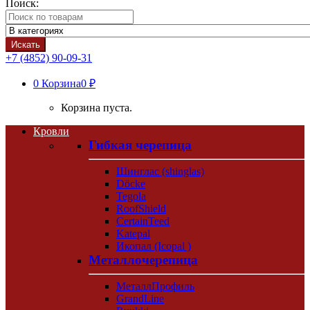
Поиск:
Искать
+7 (4852) 90-09-31
0
Корзина
0 ₽
Корзина пуста.
Кровли
Гибкая черепица
Шинглас (shinglas)
Döcke
Tegola
RoofShield
CertainTeed
Katepal
Икопал (Icopal )
Металлочерепица
МеталлПрофиль
GrandLine