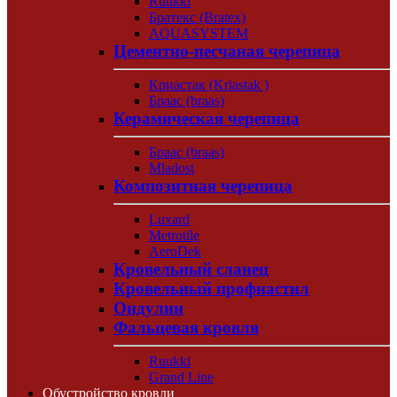
Ruukki
Братекс (Bratex)
AQUASYSTEM
Цементно-песчаная черепица
Криастак (Kriastak )
Браас (braas)
Керамическая черепица
Браас (braas)
Mladost
Композитная черепица
Luxard
Metrotile
AeroDek
Кровельный сланец
Кровельный профнастил
Ондулин
Фальцевая кровля
Ruukki
Grand Line
Обустройство кровли