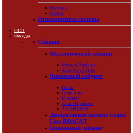
Изоспан
FarAcs
Огнезащитные составы
ОСП
Фасады
Сайдинг
Металлический сайдинг
Металл Профиль
AQUASYSTEM
Виниловый сайдинг
Döcke
Grand Line
Ю-пласт
Альта Профиль
Т-САЙДИНГ
Декоративная система Grand
Line ЯФАСАД
Цокольный сайдинг