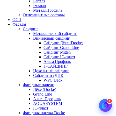
FarAcs
Izospan
МеталлПрофиль
Огнезащитные составы
ОСП
Фасады
Сайдинг
Металлический сайдинг
Виниловый сайдинг
Сайдинг Дёке (Docke)
Сайдинг Grand Line
Сайдинг Mitten
Сайдинг Ю-пласт
Альта Профиль
Т-САЙДИНГ
Цокольный сайдинг
Сайдинг из ДПК
WPC Deck
Фасадные панели
Дёке (Docke)
Grand Line
Альта Профиль
4
AQUASYSTEM
Ю-пласт
Фасадная плитка Docke