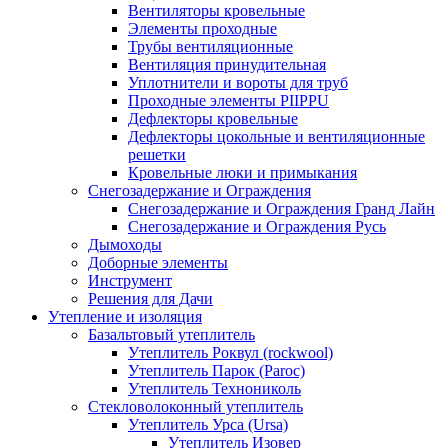
Вентиляторы кровельные
Элементы проходные
Трубы вентиляционные
Вентиляция принудительная
Уплотнители и вороты для труб
Проходные элементы PIIPPU
Дефлекторы кровельные
Дефлекторы цокольные и вентиляционные
решетки
Кровельные люки и примыкания
Снегозадержание и Ограждения
Снегозадержание и Ограждения Гранд Лайн
Снегозадержание и Ограждения Русь
Дымоходы
Доборные элементы
Инструмент
Решения для Дачи
Утепление и изоляция
Базальтовый утеплитель
Утеплитель Роквул (rockwool)
Утеплитель Парок (Paroc)
Утеплитель Технониколь
Стекловолоконный утеплитель
Утеплитель Урса (Ursa)
Утеплитель Изовер