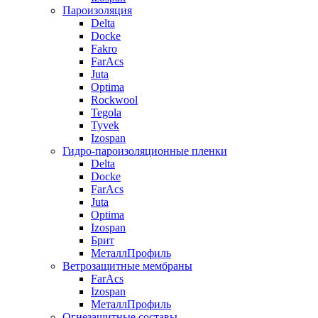
Пароизоляция
Delta
Docke
Fakro
FarAcs
Juta
Optima
Rockwool
Tegola
Tyvek
Izospan
Гидро-пароизоляционные пленки
Delta
Docke
FarAcs
Juta
Optima
Izospan
Брит
МеталлПрофиль
Ветрозащитные мембраны
FarAcs
Izospan
МеталлПрофиль
Огнезащитные составы