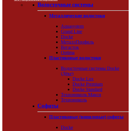
Водосточные системы
Металлические водостоки
Aquasystem
Grand Line
Docke
МеталлПрофиль
Вегасток
Optima
Пластиковые водостоки
Водосточные системы Docke
(Дёке)
Docke Lux
Docke Premium
Docke Standard
Технониколь Макси
Технониколь
Софиты
Пластиковые (виниловые) софиты
Docke