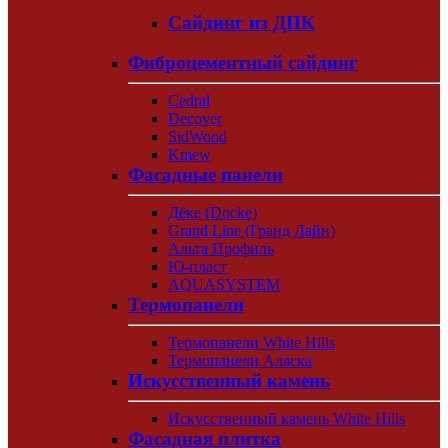
Сайдинг из ДПК
Фиброцементный сайдинг
Cedral
Decover
SidWood
Kmew
Фасадные панели
Дёке (Docke)
Grand Line (Гранд Лайн)
Альта Профиль
Ю-пласт
AQUASYSTEM
Термопанели
Термопанели White Hills
Термопанели Аляска
Искусственный камень
Искусственный камень White Hills
Фасадная плитка