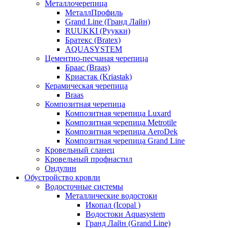
Металлочерепица
МеталлПрофиль
Grand Line (Гранд Лайн)
RUUKKI (Руукки)
Братекс (Bratex)
AQUASYSTEM
Цементно-песчаная черепица
Браас (Braas)
Криастак (Kriastak)
Керамическая черепица
Braas
Композитная черепица
Композитная черепица Luxard
Композитная черепица Metrotile
Композитная черепица AeroDek
Композитная черепица Grand Line
Кровельный сланец
Кровельный профнастил
Ондулин
Обустройство кровли
Водосточные системы
Металлические водостоки
Икопал (Icopal )
Водостоки Aquasystem
Гранд Лайн (Grand Line)