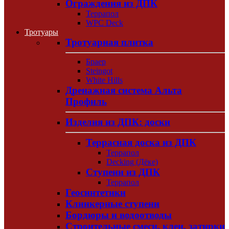
Ограждения из ДПК
Террапол
WPC Deck
Тротуары
Тротуарная плитка
Браер
Steingot
White Hills
Дренажная система Альта
Профиль
Изделия из ДПК: доски
Террасная доска из ДПК
Террапол
Decking (Дёке)
Ступени из ДПК
Террапол
Геосинтетики
Клинкерные ступени
Бордюры и водоотводы
Строительные смеси, клеи, затирки