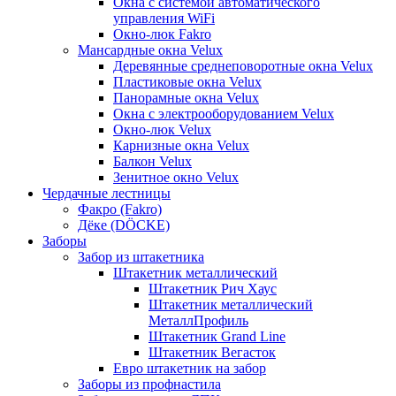
Окна с системой автоматического
управления WiFi
Окно-люк Fakro
Мансардные окна Velux
Деревянные среднеповоротные окна Velux
Пластиковые окна Velux
Панорамные окна Velux
Окна с электрооборудованием Velux
Окно-люк Velux
Карнизные окна Velux
Балкон Velux
Зенитное окно Velux
Чердачные лестницы
Факро (Fakro)
Дёке (DÖCKE)
Заборы
Забор из штакетника
Штакетник металлический
Штакетник Рич Хаус
Штакетник металлический
МеталлПрофиль
Штакетник Grand Line
Штакетник Вегасток
Евро штакетник на забор
Заборы из профнастила