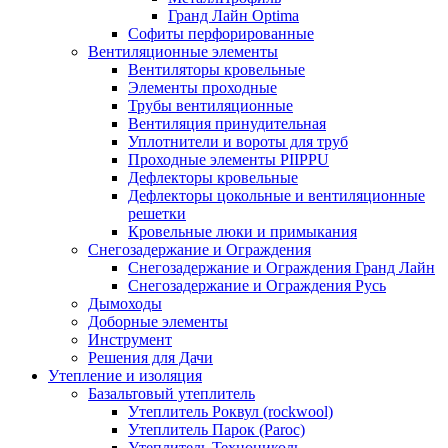
Гранд Лайн Optima
Софиты перфорированные
Вентиляционные элементы
Вентиляторы кровельные
Элементы проходные
Трубы вентиляционные
Вентиляция принудительная
Уплотнители и вороты для труб
Проходные элементы PIIPPU
Дефлекторы кровельные
Дефлекторы цокольные и вентиляционные
решетки
Кровельные люки и примыкания
Снегозадержание и Ограждения
Снегозадержание и Ограждения Гранд Лайн
Снегозадержание и Ограждения Русь
Дымоходы
Доборные элементы
Инструмент
Решения для Дачи
Утепление и изоляция
Базальтовый утеплитель
Утеплитель Роквул (rockwool)
Утеплитель Парок (Paroc)
Утеплитель Технониколь