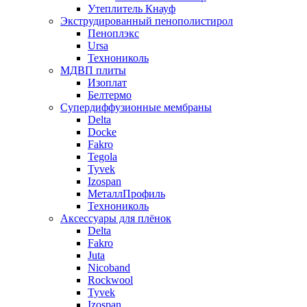
Утеплитель Кнауф
Экструдированный пенополистирол
Пеноплэкс
Ursa
Технониколь
МДВП плиты
Изоплат
Белтермо
Супердиффузионные мембраны
Delta
Docke
Fakro
Tegola
Tyvek
Izospan
МеталлПрофиль
Технониколь
Аксессуары для плёнок
Delta
Fakro
Juta
Nicoband
Rockwool
Tyvek
Izospan