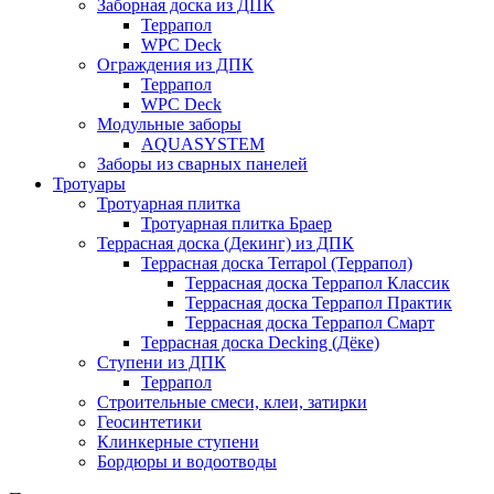
Заборная доска из ДПК
Террапол
WPC Deck
Ограждения из ДПК
Террапол
WPC Deck
Модульные заборы
AQUASYSTEM
Заборы из сварных панелей
Тротуары
Тротуарная плитка
Тротуарная плитка Браер
Террасная доска (Декинг) из ДПК
Террасная доска Terrapol (Террапол)
Террасная доска Террапол Классик
Террасная доска Террапол Практик
Террасная доска Террапол Смарт
Террасная доска Decking (Дёке)
Ступени из ДПК
Террапол
Строительные смеси, клеи, затирки
Геосинтетики
Клинкерные ступени
Бордюры и водоотводы