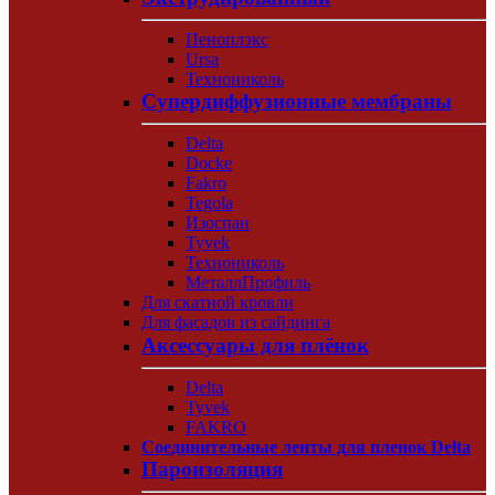
Пеноплэкс
Ursa
Технониколь
Супердиффузионные мембраны
Delta
Docke
Fakro
Tegola
Изоспан
Tyvek
Технониколь
МеталлПрофиль
Для скатной кровли
Для фасадов из сайдинга
Аксессуары для плёнок
Delta
Tyvek
FAKRO
Соединительные ленты для пленок Delta
Пароизоляция