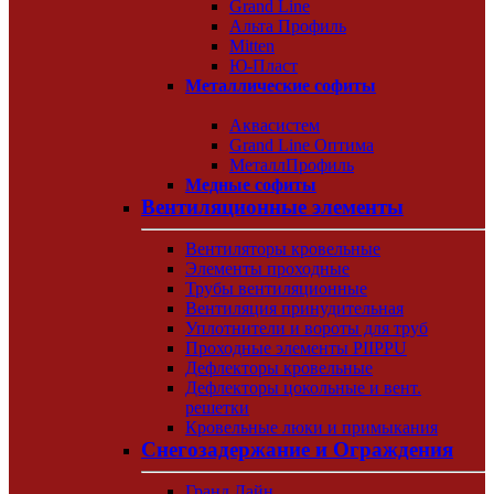
Grand Line
Альта Профиль
Mitten
Ю-Пласт
Металлические софиты
Аквасистем
Grand Line Оптима
МеталлПрофиль
Медные софиты
Вентиляционные элементы
Вентиляторы кровельные
Элементы проходные
Трубы вентиляционные
Вентиляция принудительная
Уплотнители и вороты для труб
Проходные элементы PIIPPU
Дефлекторы кровельные
Дефлекторы цокольные и вент.
решетки
Кровельные люки и примыкания
Снегозадержание и Ограждения
Гранд Лайн