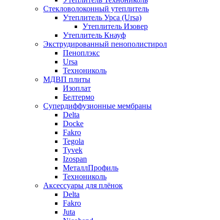
Стекловолоконный утеплитель
Утеплитель Урса (Ursa)
Утеплитель Изовер
Утеплитель Кнауф
Экструдированный пенополистирол
Пеноплэкс
Ursa
Технониколь
МДВП плиты
Изоплат
Белтермо
Супердиффузионные мембраны
Delta
Docke
Fakro
Tegola
Tyvek
Izospan
МеталлПрофиль
Технониколь
Аксессуары для плёнок
Delta
Fakro
Juta