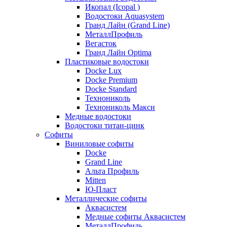
Икопал (Icopal )
Водостоки Aquasystem
Гранд Лайн (Grand Line)
МеталлПрофиль
Вегасток
Гранд Лайн Optima
Пластиковые водостоки
Docke Lux
Docke Premium
Docke Standard
Технониколь
Технониколь Макси
Медные водостоки
Водостоки титан-цинк
Софиты
Виниловые софиты
Docke
Grand Line
Альта Профиль
Mitten
Ю-Пласт
Металлические софиты
Аквасистем
Медные софиты Аквасистем
МеталлПрофиль