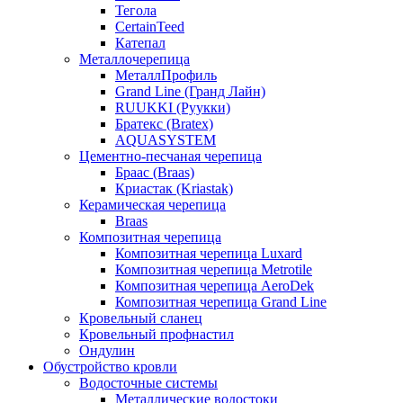
Тегола
CertainTeed
Катепал
Металлочерепица
МеталлПрофиль
Grand Line (Гранд Лайн)
RUUKKI (Руукки)
Братекс (Bratex)
AQUASYSTEM
Цементно-песчаная черепица
Браас (Braas)
Криастак (Kriastak)
Керамическая черепица
Braas
Композитная черепица
Композитная черепица Luxard
Композитная черепица Metrotile
Композитная черепица AeroDek
Композитная черепица Grand Line
Кровельный сланец
Кровельный профнастил
Ондулин
Обустройство кровли
Водосточные системы
Металлические водостоки