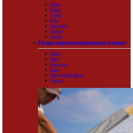
Delta
Fakro
Tyvek
Юта
Изоспан
Tegola
Docke
Гидро-пароизоляционные пленки
Delta
Юта
Изоспан
Брит
МеталлПрофиль
FarAcs