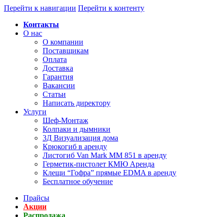
Перейти к навигации
Перейти к контенту
Контакты
О нас
О компании
Поставщикам
Оплата
Доставка
Гарантия
Вакансии
Статьи
Написать директору
Услуги
Шеф-Монтаж
Колпаки и дымники
3Д Визуализация дома
Крюкогиб в аренду
Листогиб Van Mark MM 851 в аренду
Герметик-пистолет КМЮ Аренда
Клещи “Гофра” прямые EDMA в аренду
Бесплатное обучение
Прайсы
Акции
Распродажа