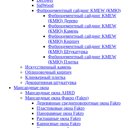
Decower
SidWood
Фиброцементный сайдинг KMEW (КМЮ)
Фиброцементный сайдинг KMEW
(КМЮ) Дерево
Фиброцементный сайдинг KMEW
(КМЮ) Камень
Фиброцементный сайдинг KMEW
(КМЮ) Кирпич
Фиброцементный сайдинг KMEW
(КМЮ) Штукатурка
Фиброцементный сайдинг KMEW
(КМЮ) Плитка
Искусственный камень
Облицовочный кирпич
Клинкерный плитка
Декоративная штукатурка
Мансардные окна
Мансардные окна AHRD
Мансардные окна Факро (Fakro)
Деревянные среднеповоротные окна Fakro
Пластиковые окна Fakro
Панорамные окна Fakro
Распашные окна Fakro
Карнизные окна Fakro