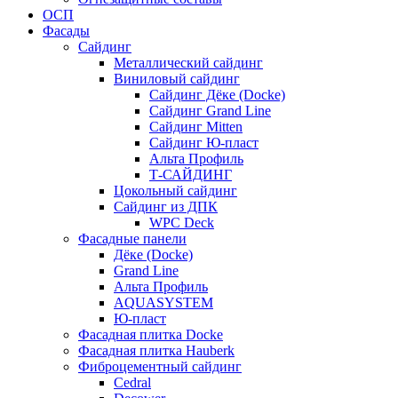
ОСП
Фасады
Сайдинг
Металлический сайдинг
Виниловый сайдинг
Сайдинг Дёке (Docke)
Сайдинг Grand Line
Сайдинг Mitten
Сайдинг Ю-пласт
Альта Профиль
Т-САЙДИНГ
Цокольный сайдинг
Сайдинг из ДПК
WPC Deck
Фасадные панели
Дёке (Docke)
Grand Line
Альта Профиль
AQUASYSTEM
Ю-пласт
Фасадная плитка Docke
Фасадная плитка Hauberk
Фиброцементный сайдинг
Cedral