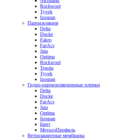
Nicoband
Rockwool
Tyvek
Izospan
Пароизоляция
Delta
Docke
Fakro
FarAcs
Juta
Optima
Rockwool
Tegola
Tyvek
Izospan
Гидро-пароизоляционные пленки
Delta
Docke
FarAcs
Juta
Optima
Izospan
Брит
МеталлПрофиль
Ветрозащитные мембраны