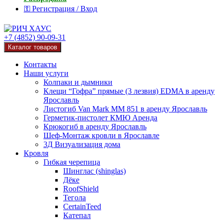
⚿ Регистрация / Вход
+7 (4852) 90-09-31
Каталог товаров
Контакты
Наши услуги
Колпаки и дымники
Клещи “Гофра” прямые (3 лезвия) EDMA в аренду
Ярославль
Листогиб Van Mark MM 851 в аренду Ярославль
Герметик-пистолет КМЮ Аренда
Крюкогиб в аренду Ярославль
Шеф-Монтаж кровли в Ярославле
3Д Визуализация дома
Кровля
Гибкая черепица
Шинглас (shinglas)
Дёке
RoofShield
Тегола
CertainTeed
Катепал