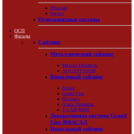
Изоспан
FarAcs
Огнезащитные составы
ОСП
Фасады
Сайдинг
Металлический сайдинг
Металл Профиль
AQUASYSTEM
Виниловый сайдинг
Döcke
Grand Line
Ю-пласт
Альта Профиль
Т-САЙДИНГ
Декоративная система Grand
Line ЯФАСАД
Цокольный сайдинг