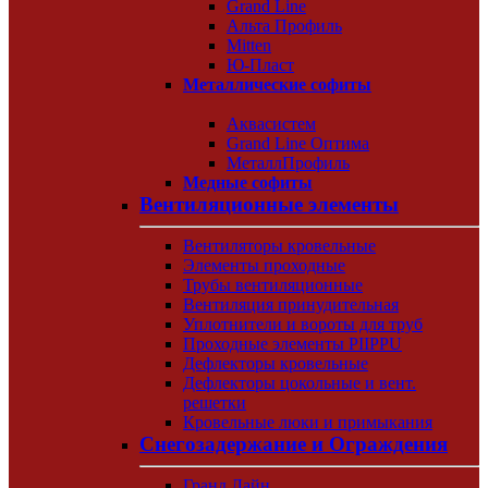
Grand Line
Альта Профиль
Mitten
Ю-Пласт
Металлические софиты
Аквасистем
Grand Line Оптима
МеталлПрофиль
Медные софиты
Вентиляционные элементы
Вентиляторы кровельные
Элементы проходные
Трубы вентиляционные
Вентиляция принудительная
Уплотнители и вороты для труб
Проходные элементы PIIPPU
Дефлекторы кровельные
Дефлекторы цокольные и вент.
решетки
Кровельные люки и примыкания
Снегозадержание и Ограждения
Гранд Лайн