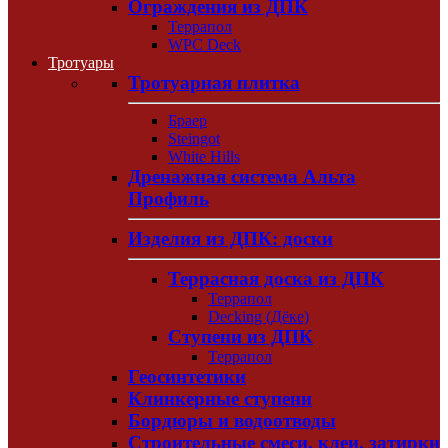
Ограждения из ДПК
Террапол
WPC Deck
Тротуары
Тротуарная плитка
Браер
Steingot
White Hills
Дренажная система Альта
Профиль
Изделия из ДПК: доски
Террасная доска из ДПК
Террапол
Decking (Дёке)
Ступени из ДПК
Террапол
Геосинтетики
Клинкерные ступени
Бордюры и водоотводы
Строительные смеси, клеи, затирки