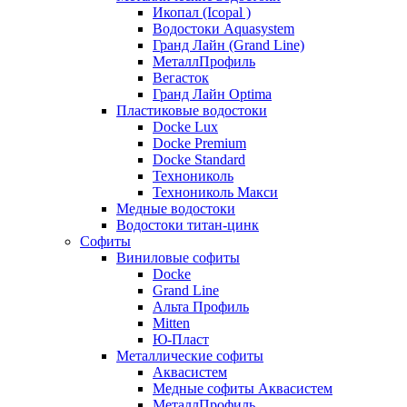
Икопал (Icopal )
Водостоки Aquasystem
Гранд Лайн (Grand Line)
МеталлПрофиль
Вегасток
Гранд Лайн Optima
Пластиковые водостоки
Docke Lux
Docke Premium
Docke Standard
Технониколь
Технониколь Макси
Медные водостоки
Водостоки титан-цинк
Софиты
Виниловые софиты
Docke
Grand Line
Альта Профиль
Mitten
Ю-Пласт
Металлические софиты
Аквасистем
Медные софиты Аквасистем
МеталлПрофиль