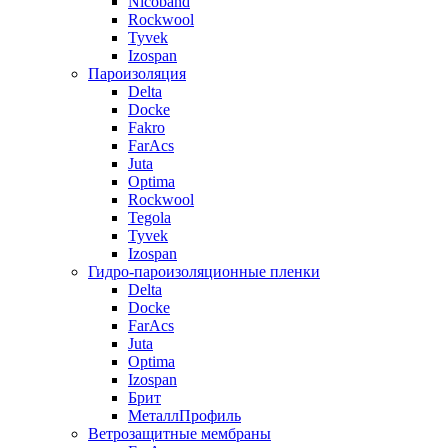
Nicoband
Rockwool
Tyvek
Izospan
Пароизоляция
Delta
Docke
Fakro
FarAcs
Juta
Optima
Rockwool
Tegola
Tyvek
Izospan
Гидро-пароизоляционные пленки
Delta
Docke
FarAcs
Juta
Optima
Izospan
Брит
МеталлПрофиль
Ветрозащитные мембраны