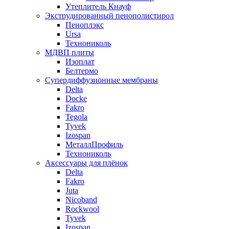
Утеплитель Кнауф
Экструдированный пенополистирол
Пеноплэкс
Ursa
Технониколь
МДВП плиты
Изоплат
Белтермо
Супердиффузионные мембраны
Delta
Docke
Fakro
Tegola
Tyvek
Izospan
МеталлПрофиль
Технониколь
Аксессуары для плёнок
Delta
Fakro
Juta
Nicoband
Rockwool
Tyvek
Izospan