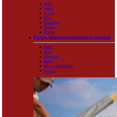
Delta
Fakro
Tyvek
Юта
Изоспан
Tegola
Docke
Гидро-пароизоляционные пленки
Delta
Юта
Изоспан
Брит
МеталлПрофиль
FarAcs