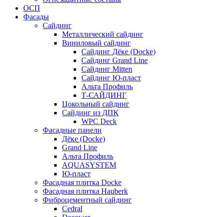
ОСП
Фасады
Сайдинг
Металлический сайдинг
Виниловый сайдинг
Сайдинг Дёке (Docke)
Сайдинг Grand Line
Сайдинг Mitten
Сайдинг Ю-пласт
Альта Профиль
Т-САЙДИНГ
Цокольный сайдинг
Сайдинг из ДПК
WPC Deck
Фасадные панели
Дёке (Docke)
Grand Line
Альта Профиль
AQUASYSTEM
Ю-пласт
Фасадная плитка Docke
Фасадная плитка Hauberk
Фиброцементный сайдинг
Cedral