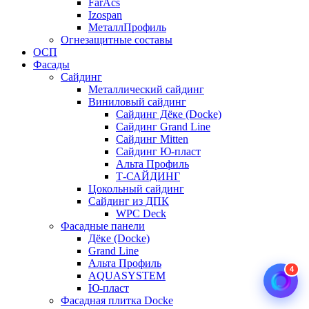
FarAcs
Izospan
МеталлПрофиль
Огнезащитные составы
ОСП
Фасады
Сайдинг
Металлический сайдинг
Виниловый сайдинг
Сайдинг Дёке (Docke)
Сайдинг Grand Line
Сайдинг Mitten
Сайдинг Ю-пласт
Альта Профиль
Т-САЙДИНГ
Цокольный сайдинг
Сайдинг из ДПК
WPC Deck
Фасадные панели
Дёке (Docke)
Grand Line
Альта Профиль
4
AQUASYSTEM
Ю-пласт
Фасадная плитка Docke