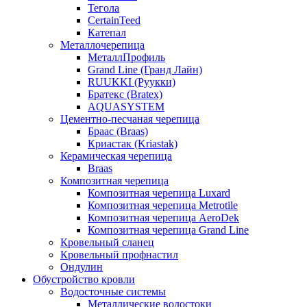
Тегола
CertainTeed
Катепал
Металлочерепица
МеталлПрофиль
Grand Line (Гранд Лайн)
RUUKKI (Руукки)
Братекс (Bratex)
AQUASYSTEM
Цементно-песчаная черепица
Браас (Braas)
Криастак (Kriastak)
Керамическая черепица
Braas
Композитная черепица
Композитная черепица Luxard
Композитная черепица Metrotile
Композитная черепица AeroDek
Композитная черепица Grand Line
Кровельный сланец
Кровельный профнастил
Ондулин
Обустройство кровли
Водосточные системы
Металлические водостоки