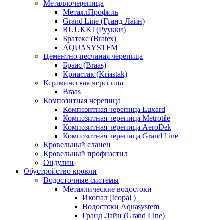
Металлочерепица
МеталлПрофиль
Grand Line (Гранд Лайн)
RUUKKI (Руукки)
Братекс (Bratex)
AQUASYSTEM
Цементно-песчаная черепица
Браас (Braas)
Криастак (Kriastak)
Керамическая черепица
Braas
Композитная черепица
Композитная черепица Luxard
Композитная черепица Metrotile
Композитная черепица AeroDek
Композитная черепица Grand Line
Кровельный сланец
Кровельный профнастил
Ондулин
Обустройство кровли
Водосточные системы
Металлические водостоки
Икопал (Icopal )
Водостоки Aquasystem
Гранд Лайн (Grand Line)