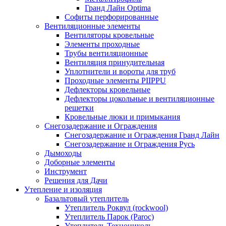
Гранд Лайн Optima
Софиты перфорированные
Вентиляционные элементы
Вентиляторы кровельные
Элементы проходные
Трубы вентиляционные
Вентиляция принудительная
Уплотнители и вороты для труб
Проходные элементы PIIPPU
Дефлекторы кровельные
Дефлекторы цокольные и вентиляционные
решетки
Кровельные люки и примыкания
Снегозадержание и Ограждения
Снегозадержание и Ограждения Гранд Лайн
Снегозадержание и Ограждения Русь
Дымоходы
Доборные элементы
Инструмент
Решения для Дачи
Утепление и изоляция
Базальтовый утеплитель
Утеплитель Роквул (rockwool)
Утеплитель Парок (Paroc)
Утеплитель Технониколь