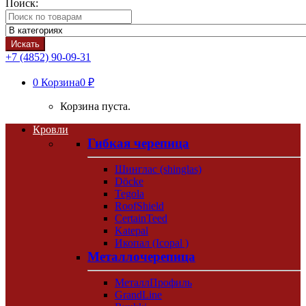
Поиск:
Искать
+7 (4852) 90-09-31
0
Корзина
0 ₽
Корзина пуста.
Кровли
Гибкая черепица
Шинглас (shinglas)
Döcke
Tegola
RoofShield
CertainTeed
Katepal
Икопал (Icopal )
Металлочерепица
МеталлПрофиль
GrandLine