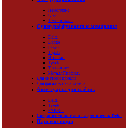
Пеноплэкс
Ursa
Технониколь
Супердиффузионные мембраны
Delta
Docke
Fakro
Tegola
Изоспан
Tyvek
Технониколь
МеталлПрофиль
Для скатной кровли
Для фасадов из сайдинга
Аксессуары для плёнок
Delta
Tyvek
FAKRO
Соединительные ленты для пленок Delta
Пароизоляция