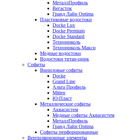
МеталлПрофиль
Вегасток
Гранд Лайн Optima
Пластиковые водостоки
Docke Lux
Docke Premium
Docke Standard
Технониколь
Технониколь Макси
Медные водостоки
Водостоки титан-цинк
Софиты
Виниловые софиты
Docke
Grand Line
Альта Профиль
Mitten
Ю-Пласт
Металлические софиты
Аквасистем
Медные софиты Аквасистем
МеталлПрофиль
Гранд Лайн Optima
Софиты перфорированные
Вентиляционные элементы