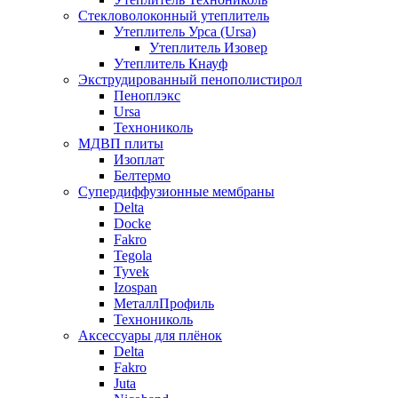
Стекловолоконный утеплитель
Утеплитель Урса (Ursa)
Утеплитель Изовер
Утеплитель Кнауф
Экструдированный пенополистирол
Пеноплэкс
Ursa
Технониколь
МДВП плиты
Изоплат
Белтермо
Супердиффузионные мембраны
Delta
Docke
Fakro
Tegola
Tyvek
Izospan
МеталлПрофиль
Технониколь
Аксессуары для плёнок
Delta
Fakro
Juta