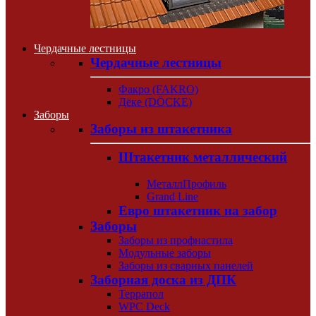
Чердачные лестницы
Чердачные лестницы
Факро (FAKRO)
Дёке (DÖCKE)
Заборы
Заборы из штакетника
Штакетник металлический
МеталлПрофиль
Grand Line
Евро штакетник на забор
Заборы
Заборы из профнастила
Модульные заборы
Заборы из сварных панелей
Заборная доска из ДПК
Террапол
WPC Deck