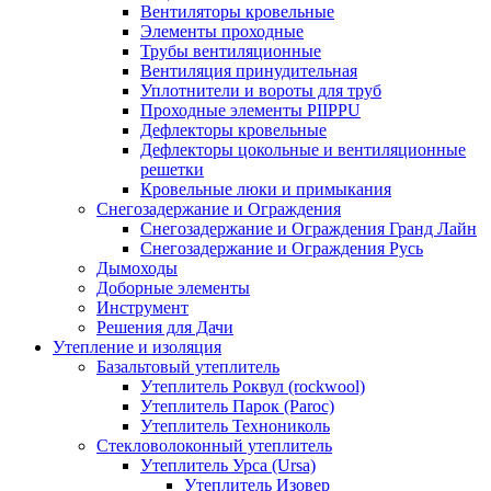
Вентиляторы кровельные
Элементы проходные
Трубы вентиляционные
Вентиляция принудительная
Уплотнители и вороты для труб
Проходные элементы PIIPPU
Дефлекторы кровельные
Дефлекторы цокольные и вентиляционные
решетки
Кровельные люки и примыкания
Снегозадержание и Ограждения
Снегозадержание и Ограждения Гранд Лайн
Снегозадержание и Ограждения Русь
Дымоходы
Доборные элементы
Инструмент
Решения для Дачи
Утепление и изоляция
Базальтовый утеплитель
Утеплитель Роквул (rockwool)
Утеплитель Парок (Paroc)
Утеплитель Технониколь
Стекловолоконный утеплитель
Утеплитель Урса (Ursa)
Утеплитель Изовер