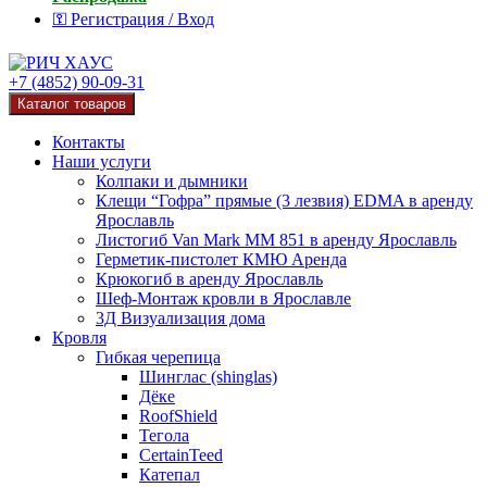
⚿ Регистрация / Вход
+7 (4852) 90-09-31
Каталог товаров
Контакты
Наши услуги
Колпаки и дымники
Клещи “Гофра” прямые (3 лезвия) EDMA в аренду
Ярославль
Листогиб Van Mark MM 851 в аренду Ярославль
Герметик-пистолет КМЮ Аренда
Крюкогиб в аренду Ярославль
Шеф-Монтаж кровли в Ярославле
3Д Визуализация дома
Кровля
Гибкая черепица
Шинглас (shinglas)
Дёке
RoofShield
Тегола
CertainTeed
Катепал