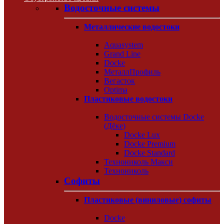
Водосточные системы
Металлические водостоки
Aquasystem
Grand Line
Docke
МеталлПрофиль
Вегасток
Optima
Пластиковые водостоки
Водосточные системы Docke
(Дёке)
Docke Lux
Docke Premium
Docke Standard
Технониколь Макси
Технониколь
Софиты
Пластиковые (виниловые) софиты
Docke