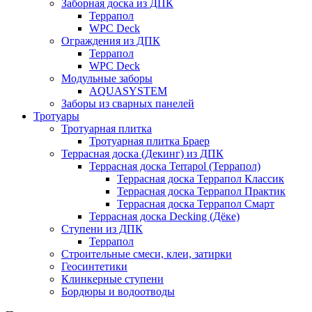
Заборная доска из ДПК
Террапол
WPC Deck
Ограждения из ДПК
Террапол
WPC Deck
Модульные заборы
AQUASYSTEM
Заборы из сварных панелей
Тротуары
Тротуарная плитка
Тротуарная плитка Браер
Террасная доска (Декинг) из ДПК
Террасная доска Terrapol (Террапол)
Террасная доска Террапол Классик
Террасная доска Террапол Практик
Террасная доска Террапол Смарт
Террасная доска Decking (Дёке)
Ступени из ДПК
Террапол
Строительные смеси, клеи, затирки
Геосинтетики
Клинкерные ступени
Бордюры и водоотводы