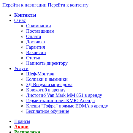
Перейти к навигации
Перейти к контенту
Контакты
О нас
О компании
Поставщикам
Оплата
Доставка
Гарантия
Вакансии
Статьи
Написать директору
Услуги
Шеф-Монтаж
Колпаки и дымники
3Д Визуализация дома
Крюкогиб в аренду
Листогиб Van Mark MM 851 в аренду
Герметик-пистолет КМЮ Аренда
Клещи “Гофра” прямые EDMA в аренду
Бесплатное обучение
Прайсы
Акции
Распродажа