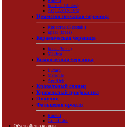
Ruukki
Братекс (Bratex)
AQUASYSTEM
Цементно-песчаная черепица
Криастак (Kriastak )
Браас (braas)
Керамическая черепица
Браас (braas)
Mladost
Композитная черепица
Luxard
Metrotile
AeroDek
Кровельный сланец
Кровельный профнастил
Ондулин
Фальцевая кровля
Ruukki
Grand Line
Обустройство кровли