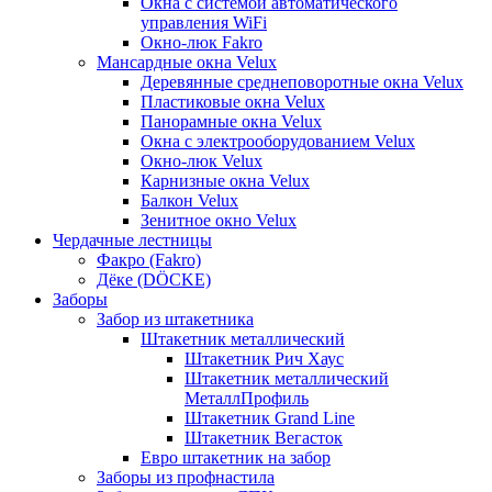
Окна с системой автоматического
управления WiFi
Окно-люк Fakro
Мансардные окна Velux
Деревянные среднеповоротные окна Velux
Пластиковые окна Velux
Панорамные окна Velux
Окна с электрооборудованием Velux
Окно-люк Velux
Карнизные окна Velux
Балкон Velux
Зенитное окно Velux
Чердачные лестницы
Факро (Fakro)
Дёке (DÖCKE)
Заборы
Забор из штакетника
Штакетник металлический
Штакетник Рич Хаус
Штакетник металлический
МеталлПрофиль
Штакетник Grand Line
Штакетник Вегасток
Евро штакетник на забор
Заборы из профнастила