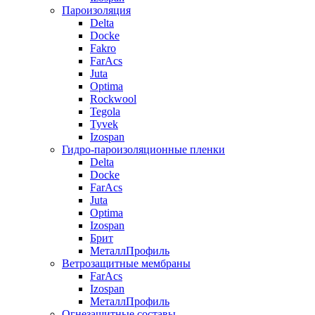
Пароизоляция
Delta
Docke
Fakro
FarAcs
Juta
Optima
Rockwool
Tegola
Tyvek
Izospan
Гидро-пароизоляционные пленки
Delta
Docke
FarAcs
Juta
Optima
Izospan
Брит
МеталлПрофиль
Ветрозащитные мембраны
FarAcs
Izospan
МеталлПрофиль
Огнезащитные составы