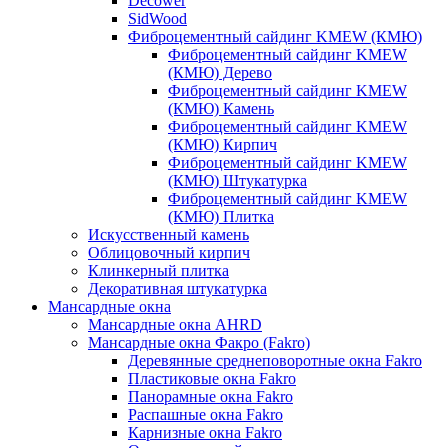
Decower
SidWood
Фиброцементный сайдинг KMEW (КМЮ)
Фиброцементный сайдинг KMEW
(КМЮ) Дерево
Фиброцементный сайдинг KMEW
(КМЮ) Камень
Фиброцементный сайдинг KMEW
(КМЮ) Кирпич
Фиброцементный сайдинг KMEW
(КМЮ) Штукатурка
Фиброцементный сайдинг KMEW
(КМЮ) Плитка
Искусственный камень
Облицовочный кирпич
Клинкерный плитка
Декоративная штукатурка
Мансардные окна
Мансардные окна AHRD
Мансардные окна Факро (Fakro)
Деревянные среднеповоротные окна Fakro
Пластиковые окна Fakro
Панорамные окна Fakro
Распашные окна Fakro
Карнизные окна Fakro