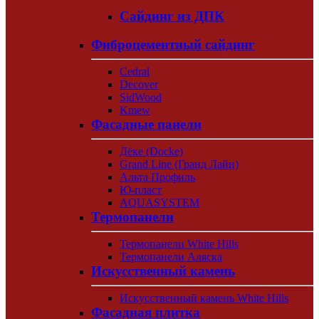
Сайдинг из ДПК
Фиброцементный сайдинг
Cedral
Decover
SidWood
Kmew
Фасадные панели
Дёке (Docke)
Grand Line (Гранд Лайн)
Альта Профиль
Ю-пласт
AQUASYSTEM
Термопанели
Термопанели White Hills
Термопанели Аляска
Искусственный камень
Искусственный камень White Hills
Фасадная плитка