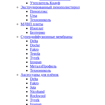
Утеплитель Кнауф
Экструдированный пенополистирол
Пеноплэкс
Ursa
Технониколь
МДВП плиты
Изоплат
Белтермо
Супердиффузионные мембраны
Delta
Docke
Fakro
Tegola
Tyvek
Izospan
МеталлПрофиль
Технониколь
Аксессуары для плёнок
Delta
Fakro
Juta
Nicoband
Rockwool
Tyvek
Izospan