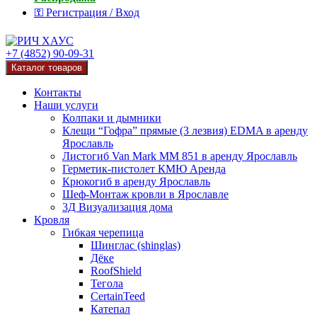
⚿ Регистрация / Вход
+7 (4852) 90-09-31
Каталог товаров
Контакты
Наши услуги
Колпаки и дымники
Клещи “Гофра” прямые (3 лезвия) EDMA в аренду
Ярославль
Листогиб Van Mark MM 851 в аренду Ярославль
Герметик-пистолет КМЮ Аренда
Крюкогиб в аренду Ярославль
Шеф-Монтаж кровли в Ярославле
3Д Визуализация дома
Кровля
Гибкая черепица
Шинглас (shinglas)
Дёке
RoofShield
Тегола
CertainTeed
Катепал