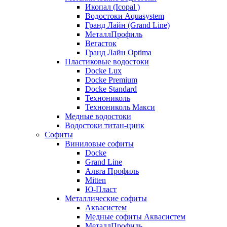
Икопал (Icopal )
Водостоки Aquasystem
Гранд Лайн (Grand Line)
МеталлПрофиль
Вегасток
Гранд Лайн Optima
Пластиковые водостоки
Docke Lux
Docke Premium
Docke Standard
Технониколь
Технониколь Макси
Медные водостоки
Водостоки титан-цинк
Софиты
Виниловые софиты
Docke
Grand Line
Альта Профиль
Mitten
Ю-Пласт
Металлические софиты
Аквасистем
Медные софиты Аквасистем
МеталлПрофиль