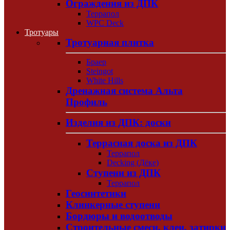
Ограждения из ДПК
Террапол
WPC Deck
Тротуары
Тротуарная плитка
Браер
Steingot
White Hills
Дренажная система Альта
Профиль
Изделия из ДПК: доски
Террасная доска из ДПК
Террапол
Decking (Дёке)
Ступени из ДПК
Террапол
Геосинтетики
Клинкерные ступени
Бордюры и водоотводы
Строительные смеси, клеи, затирки