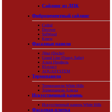
Сайдинг из ДПК
Фиброцементный сайдинг
Cedral
Decover
SidWood
Kmew
Фасадные панели
Дёке (Docke)
Grand Line (Гранд Лайн)
Альта Профиль
Ю-пласт
AQUASYSTEM
Термопанели
Термопанели White Hills
Термопанели Аляска
Искусственный камень
Искусственный камень White Hills
Фасадная плитка