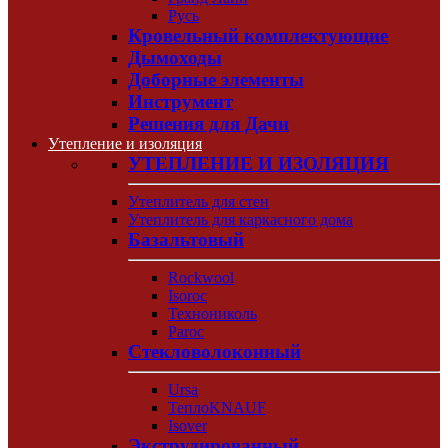
Русь
Кровельный комплектующие
Дымоходы
Доборные элементы
Инструмент
Решения для Дачи
Утепление и изоляция
УТЕПЛЕНИЕ И ИЗОЛЯЦИЯ
Утеплитель для стен
Утеплитель для каркасного дома
Базальтовый
Rockwool
Isoroc
Технониколь
Paroc
Стекловолоконный
Ursa
ТеплоKNAUF
Isover
Экструдированный