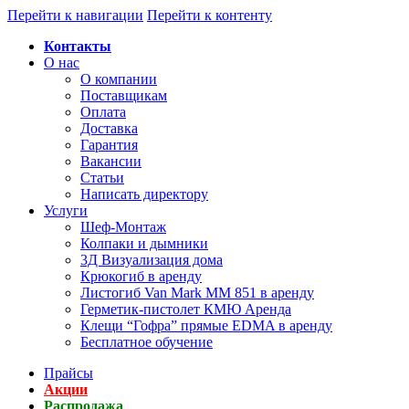
Перейти к навигации
Перейти к контенту
Контакты
О нас
О компании
Поставщикам
Оплата
Доставка
Гарантия
Вакансии
Статьи
Написать директору
Услуги
Шеф-Монтаж
Колпаки и дымники
3Д Визуализация дома
Крюкогиб в аренду
Листогиб Van Mark MM 851 в аренду
Герметик-пистолет КМЮ Аренда
Клещи “Гофра” прямые EDMA в аренду
Бесплатное обучение
Прайсы
Акции
Распродажа