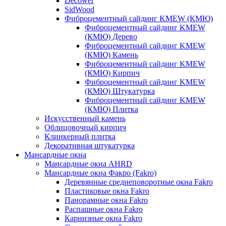
Decower
SidWood
Фиброцементный сайдинг KMEW (КМЮ)
Фиброцементный сайдинг KMEW
(КМЮ) Дерево
Фиброцементный сайдинг KMEW
(КМЮ) Камень
Фиброцементный сайдинг KMEW
(КМЮ) Кирпич
Фиброцементный сайдинг KMEW
(КМЮ) Штукатурка
Фиброцементный сайдинг KMEW
(КМЮ) Плитка
Искусственный камень
Облицовочный кирпич
Клинкерный плитка
Декоративная штукатурка
Мансардные окна
Мансардные окна AHRD
Мансардные окна Факро (Fakro)
Деревянные среднеповоротные окна Fakro
Пластиковые окна Fakro
Панорамные окна Fakro
Распашные окна Fakro
Карнизные окна Fakro