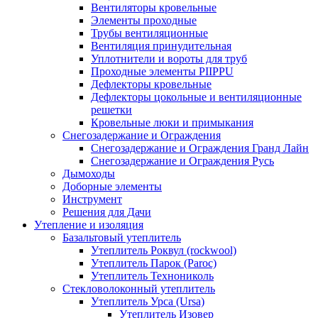
Вентиляторы кровельные
Элементы проходные
Трубы вентиляционные
Вентиляция принудительная
Уплотнители и вороты для труб
Проходные элементы PIIPPU
Дефлекторы кровельные
Дефлекторы цокольные и вентиляционные
решетки
Кровельные люки и примыкания
Снегозадержание и Ограждения
Снегозадержание и Ограждения Гранд Лайн
Снегозадержание и Ограждения Русь
Дымоходы
Доборные элементы
Инструмент
Решения для Дачи
Утепление и изоляция
Базальтовый утеплитель
Утеплитель Роквул (rockwool)
Утеплитель Парок (Paroc)
Утеплитель Технониколь
Стекловолоконный утеплитель
Утеплитель Урса (Ursa)
Утеплитель Изовер