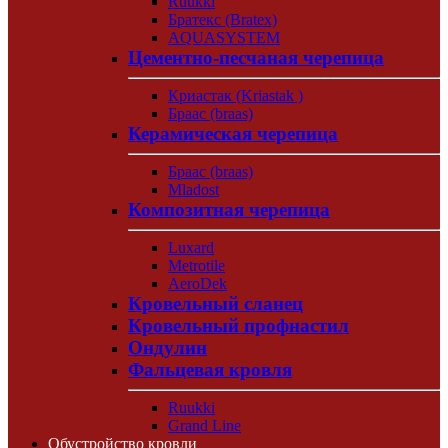
Ruukki
Братекс (Bratex)
AQUASYSTEM
Цементно-песчаная черепица
Криастак (Kriastak )
Браас (braas)
Керамическая черепица
Браас (braas)
Mladost
Композитная черепица
Luxard
Metrotile
AeroDek
Кровельный сланец
Кровельный профнастил
Ондулин
Фальцевая кровля
Ruukki
Grand Line
Обустройство кровли