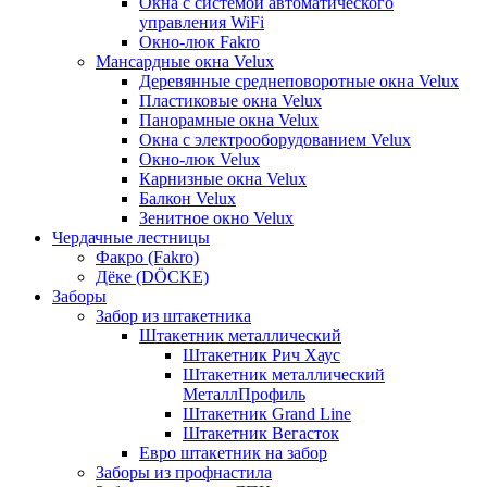
Окна с системой автоматического
управления WiFi
Окно-люк Fakro
Мансардные окна Velux
Деревянные среднеповоротные окна Velux
Пластиковые окна Velux
Панорамные окна Velux
Окна с электрооборудованием Velux
Окно-люк Velux
Карнизные окна Velux
Балкон Velux
Зенитное окно Velux
Чердачные лестницы
Факро (Fakro)
Дёке (DÖCKE)
Заборы
Забор из штакетника
Штакетник металлический
Штакетник Рич Хаус
Штакетник металлический
МеталлПрофиль
Штакетник Grand Line
Штакетник Вегасток
Евро штакетник на забор
Заборы из профнастила