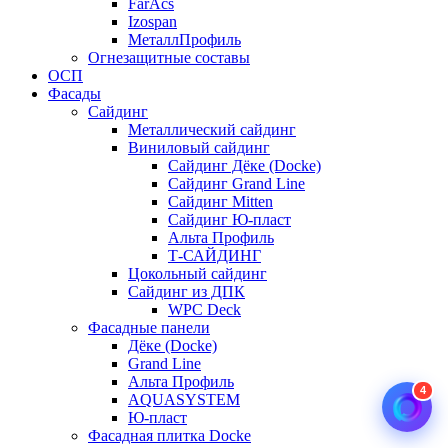
FarAcs
Izospan
МеталлПрофиль
Огнезащитные составы
ОСП
Фасады
Сайдинг
Металлический сайдинг
Виниловый сайдинг
Сайдинг Дёке (Docke)
Сайдинг Grand Line
Сайдинг Mitten
Сайдинг Ю-пласт
Альта Профиль
Т-САЙДИНГ
Цокольный сайдинг
Сайдинг из ДПК
WPC Deck
Фасадные панели
Дёке (Docke)
Grand Line
Альта Профиль
4
AQUASYSTEM
Ю-пласт
Фасадная плитка Docke