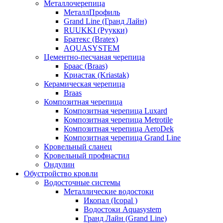
Металлочерепица
МеталлПрофиль
Grand Line (Гранд Лайн)
RUUKKI (Руукки)
Братекс (Bratex)
AQUASYSTEM
Цементно-песчаная черепица
Браас (Braas)
Криастак (Kriastak)
Керамическая черепица
Braas
Композитная черепица
Композитная черепица Luxard
Композитная черепица Metrotile
Композитная черепица AeroDek
Композитная черепица Grand Line
Кровельный сланец
Кровельный профнастил
Ондулин
Обустройство кровли
Водосточные системы
Металлические водостоки
Икопал (Icopal )
Водостоки Aquasystem
Гранд Лайн (Grand Line)