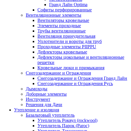
Гранд Лайн Optima
Софиты перфорированные
Вентиляционные элементы
Вентиляторы кровельные
Элементы проходные
Трубы вентиляционные
Вентиляция принудительная
Уплотнители и вороты для труб
Проходные элементы PIIPPU
Дефлекторы кровельные
Дефлекторы цокольные и вентиляционные
решетки
Кровельные люки и примыкания
Снегозадержание и Ограждения
Снегозадержание и Ограждения Гранд Лайн
Снегозадержание и Ограждения Русь
Дымоходы
Доборные элементы
Инструмент
Решения для Дачи
Утепление и изоляция
Базальтовый утеплитель
Утеплитель Роквул (rockwool)
Утеплитель Парок (Paroc)
Утеплитель Технониколь