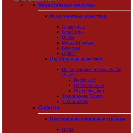
Водосточные системы
Металлические водостоки
Aquasystem
Grand Line
Docke
МеталлПрофиль
Вегасток
Optima
Пластиковые водостоки
Водосточные системы Docke
(Дёке)
Docke Lux
Docke Premium
Docke Standard
Технониколь Макси
Технониколь
Софиты
Пластиковые (виниловые) софиты
Docke