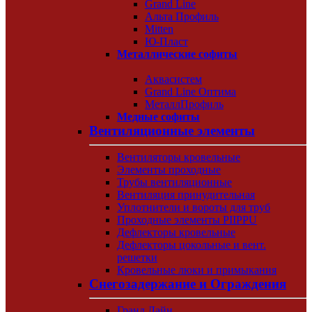
Grand Line
Альта Профиль
Mitten
Ю-Пласт
Металлические софиты
Аквасистем
Grand Line Оптима
МеталлПрофиль
Медные софиты
Вентиляционные элементы
Вентиляторы кровельные
Элементы проходные
Трубы вентиляционные
Вентиляция принудительная
Уплотнители и вороты для труб
Проходные элементы PIIPPU
Дефлекторы кровельные
Дефлекторы цокольные и вент.
решетки
Кровельные люки и примыкания
Снегозадержание и Ограждения
Гранд Лайн