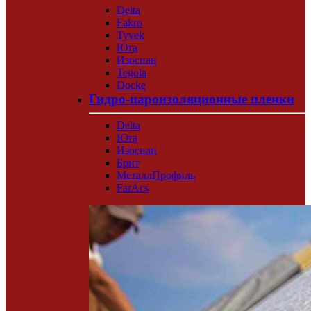
Delta
Fakro
Tyvek
Юта
Изоспан
Tegola
Docke
Гидро-пароизоляционные пленки
Delta
Юта
Изоспан
Брит
МеталлПрофиль
FarAcs