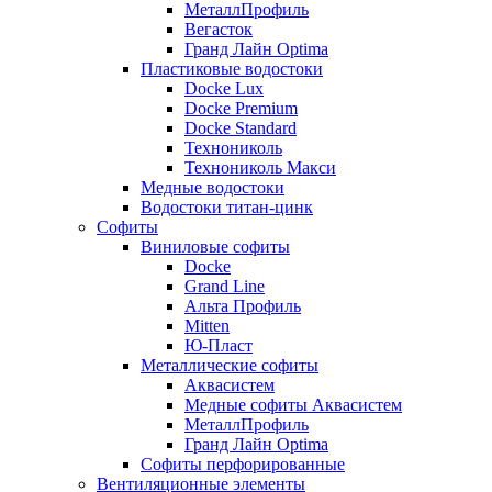
МеталлПрофиль
Вегасток
Гранд Лайн Optima
Пластиковые водостоки
Docke Lux
Docke Premium
Docke Standard
Технониколь
Технониколь Макси
Медные водостоки
Водостоки титан-цинк
Софиты
Виниловые софиты
Docke
Grand Line
Альта Профиль
Mitten
Ю-Пласт
Металлические софиты
Аквасистем
Медные софиты Аквасистем
МеталлПрофиль
Гранд Лайн Optima
Софиты перфорированные
Вентиляционные элементы