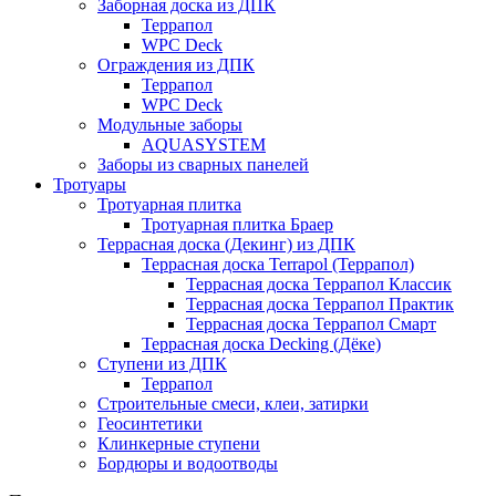
Заборная доска из ДПК
Террапол
WPC Deck
Ограждения из ДПК
Террапол
WPC Deck
Модульные заборы
AQUASYSTEM
Заборы из сварных панелей
Тротуары
Тротуарная плитка
Тротуарная плитка Браер
Террасная доска (Декинг) из ДПК
Террасная доска Terrapol (Террапол)
Террасная доска Террапол Классик
Террасная доска Террапол Практик
Террасная доска Террапол Смарт
Террасная доска Decking (Дёке)
Ступени из ДПК
Террапол
Строительные смеси, клеи, затирки
Геосинтетики
Клинкерные ступени
Бордюры и водоотводы