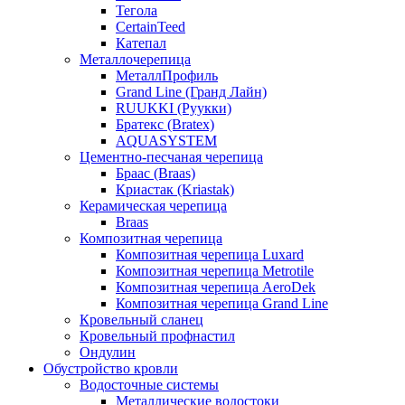
Тегола
CertainTeed
Катепал
Металлочерепица
МеталлПрофиль
Grand Line (Гранд Лайн)
RUUKKI (Руукки)
Братекс (Bratex)
AQUASYSTEM
Цементно-песчаная черепица
Браас (Braas)
Криастак (Kriastak)
Керамическая черепица
Braas
Композитная черепица
Композитная черепица Luxard
Композитная черепица Metrotile
Композитная черепица AeroDek
Композитная черепица Grand Line
Кровельный сланец
Кровельный профнастил
Ондулин
Обустройство кровли
Водосточные системы
Металлические водостоки