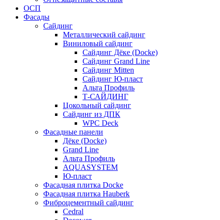
ОСП
Фасады
Сайдинг
Металлический сайдинг
Виниловый сайдинг
Сайдинг Дёке (Docke)
Сайдинг Grand Line
Сайдинг Mitten
Сайдинг Ю-пласт
Альта Профиль
Т-САЙДИНГ
Цокольный сайдинг
Сайдинг из ДПК
WPC Deck
Фасадные панели
Дёке (Docke)
Grand Line
Альта Профиль
AQUASYSTEM
Ю-пласт
Фасадная плитка Docke
Фасадная плитка Hauberk
Фиброцементный сайдинг
Cedral