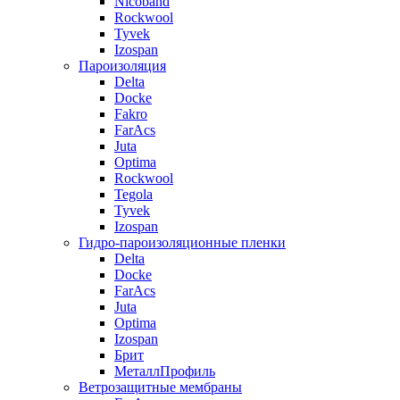
Nicoband
Rockwool
Tyvek
Izospan
Пароизоляция
Delta
Docke
Fakro
FarAcs
Juta
Optima
Rockwool
Tegola
Tyvek
Izospan
Гидро-пароизоляционные пленки
Delta
Docke
FarAcs
Juta
Optima
Izospan
Брит
МеталлПрофиль
Ветрозащитные мембраны