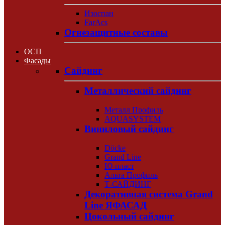
Изоспан
FarAcs
Огнезащитные составы
ОСП
Фасады
Сайдинг
Металлический сайдинг
Металл Профиль
AQUASYSTEM
Виниловый сайдинг
Döcke
Grand Line
Ю-пласт
Альта Профиль
Т-САЙДИНГ
Декоративная система Grand
Line ЯФАСАД
Цокольный сайдинг