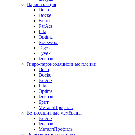
Пароизоляция
Delta
Docke
Fakro
FarAcs
Juta
Optima
Rockwool
Tegola
Tyvek
Izospan
Гидро-пароизоляционные пленки
Delta
Docke
FarAcs
Juta
Optima
Izospan
Брит
МеталлПрофиль
Ветрозащитные мембраны
FarAcs
Izospan
МеталлПрофиль
Огнезащитные составы