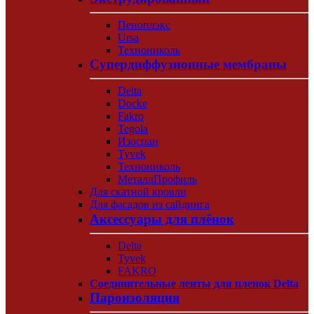
Пеноплэкс
Ursa
Технониколь
Супердиффузионные мембраны
Delta
Docke
Fakro
Tegola
Изоспан
Tyvek
Технониколь
МеталлПрофиль
Для скатной кровли
Для фасадов из сайдинга
Аксессуары для плёнок
Delta
Tyvek
FAKRO
Соединительные ленты для пленок Delta
Пароизоляция