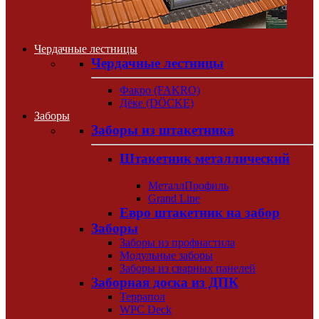
Чердачные лестницы
Чердачные лестницы
Факро (FAKRO)
Дёке (DÖCKE)
Заборы
Заборы из штакетника
Штакетник металлический
МеталлПрофиль
Grand Line
Евро штакетник на забор
Заборы
Заборы из профнастила
Модульные заборы
Заборы из сварных панелей
Заборная доска из ДПК
Террапол
WPC Deck