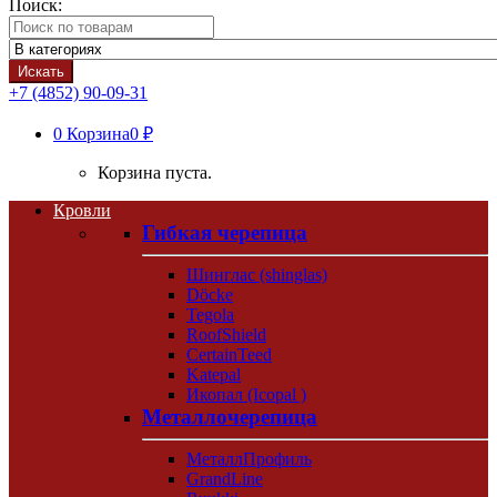
Поиск:
Искать
+7 (4852) 90-09-31
0
Корзина
0 ₽
Корзина пуста.
Кровли
Гибкая черепица
Шинглас (shinglas)
Döcke
Tegola
RoofShield
CertainTeed
Katepal
Икопал (Icopal )
Металлочерепица
МеталлПрофиль
GrandLine