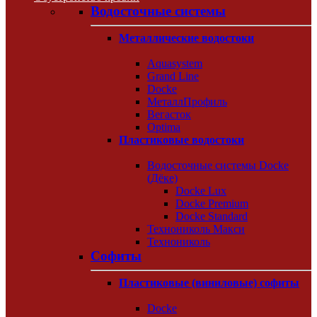
Водосточные системы
Металлические водостоки
Aquasystem
Grand Line
Docke
МеталлПрофиль
Вегасток
Optima
Пластиковые водостоки
Водосточные системы Docke
(Дёке)
Docke Lux
Docke Premium
Docke Standard
Технониколь Макси
Технониколь
Софиты
Пластиковые (виниловые) софиты
Docke