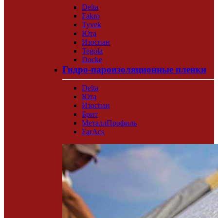
Delta
Fakro
Tyvek
Юта
Изоспан
Tegola
Docke
Гидро-пароизоляционные пленки
Delta
Юта
Изоспан
Брит
МеталлПрофиль
FarAcs