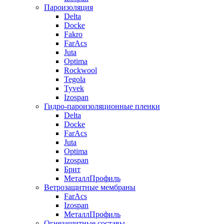
Пароизоляция
Delta
Docke
Fakro
FarAcs
Juta
Optima
Rockwool
Tegola
Tyvek
Izospan
Гидро-пароизоляционные пленки
Delta
Docke
FarAcs
Juta
Optima
Izospan
Брит
МеталлПрофиль
Ветрозащитные мембраны
FarAcs
Izospan
МеталлПрофиль
Огнезащитные составы