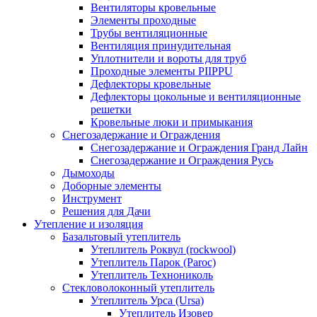
Вентиляторы кровельные
Элементы проходные
Трубы вентиляционные
Вентиляция принудительная
Уплотнители и вороты для труб
Проходные элементы PIIPPU
Дефлекторы кровельные
Дефлекторы цокольные и вентиляционные
решетки
Кровельные люки и примыкания
Снегозадержание и Ограждения
Снегозадержание и Ограждения Гранд Лайн
Снегозадержание и Ограждения Русь
Дымоходы
Доборные элементы
Инструмент
Решения для Дачи
Утепление и изоляция
Базальтовый утеплитель
Утеплитель Роквул (rockwool)
Утеплитель Парок (Paroc)
Утеплитель Технониколь
Стекловолоконный утеплитель
Утеплитель Урса (Ursa)
Утеплитель Изовер