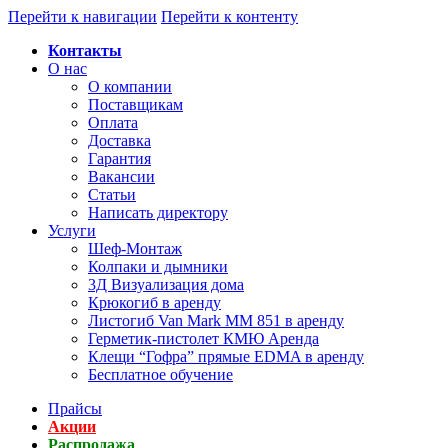
Перейти к навигации
Перейти к контенту
Контакты
О нас
О компании
Поставщикам
Оплата
Доставка
Гарантия
Вакансии
Статьи
Написать директору
Услуги
Шеф-Монтаж
Колпаки и дымники
3Д Визуализация дома
Крюкогиб в аренду
Листогиб Van Mark MM 851 в аренду
Герметик-пистолет КМЮ Аренда
Клещи “Гофра” прямые EDMA в аренду
Бесплатное обучение
Прайсы
Акции
Распродажа