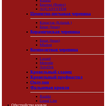
Ruukki
Братекс (Bratex)
AQUASYSTEM
Цементно-песчаная черепица
Криастак (Kriastak )
Браас (braas)
Керамическая черепица
Браас (braas)
Mladost
Композитная черепица
Luxard
Metrotile
AeroDek
Кровельный сланец
Кровельный профнастил
Ондулин
Фальцевая кровля
Ruukki
Grand Line
Обустройство кровли