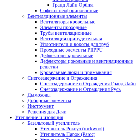
Гранд Лайн Optima
Софиты перфорированные
Вентиляционные элементы
Вентиляторы кровельные
Элементы проходные
Трубы вентиляционные
Вентиляция принудительная
Уплотнители и вороты для труб
Проходные элементы PIIPPU
Дефлекторы кровельные
Дефлекторы цокольные и вентиляционные
решетки
Кровельные люки и примыкания
Снегозадержание и Ограждения
Снегозадержание и Ограждения Гранд Лайн
Снегозадержание и Ограждения Русь
Дымоходы
Доборные элементы
Инструмент
Решения для Дачи
Утепление и изоляция
Базальтовый утеплитель
Утеплитель Роквул (rockwool)
Утеплитель Парок (Paroc)
Утеплитель Технониколь