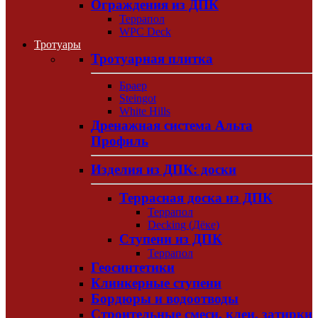
Ограждения из ДПК
Террапол
WPC Deck
Тротуары
Тротуарная плитка
Браер
Steingot
White Hills
Дренажная система Альта
Профиль
Изделия из ДПК: доски
Террасная доска из ДПК
Террапол
Decking (Дёке)
Ступени из ДПК
Террапол
Геосинтетики
Клинкерные ступени
Бордюры и водоотводы
Строительные смеси, клеи, затирки