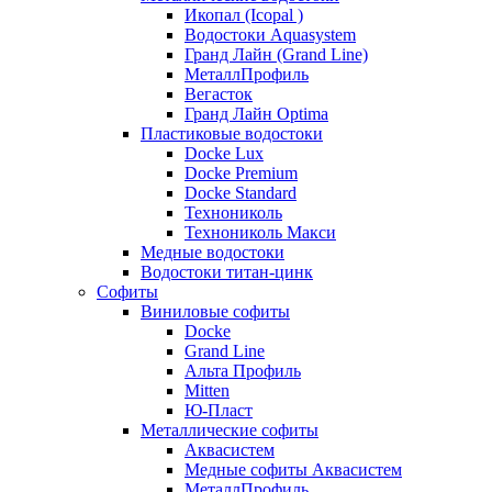
Икопал (Icopal )
Водостоки Aquasystem
Гранд Лайн (Grand Line)
МеталлПрофиль
Вегасток
Гранд Лайн Optima
Пластиковые водостоки
Docke Lux
Docke Premium
Docke Standard
Технониколь
Технониколь Макси
Медные водостоки
Водостоки титан-цинк
Софиты
Виниловые софиты
Docke
Grand Line
Альта Профиль
Mitten
Ю-Пласт
Металлические софиты
Аквасистем
Медные софиты Аквасистем
МеталлПрофиль