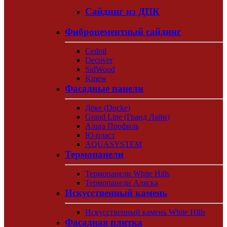
Сайдинг из ДПК
Фиброцементный сайдинг
Cedral
Decover
SidWood
Kmew
Фасадные панели
Дёке (Docke)
Grand Line (Гранд Лайн)
Альта Профиль
Ю-пласт
AQUASYSTEM
Термопанели
Термопанели White Hills
Термопанели Аляска
Искусственный камень
Искусственный камень White Hills
Фасадная плитка