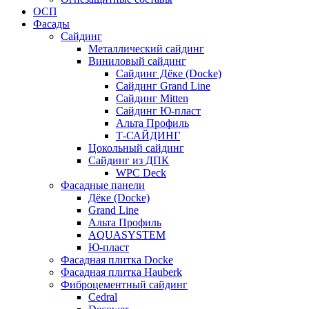
ОСП
Фасады
Сайдинг
Металлический сайдинг
Виниловый сайдинг
Сайдинг Дёке (Docke)
Сайдинг Grand Line
Сайдинг Mitten
Сайдинг Ю-пласт
Альта Профиль
Т-САЙДИНГ
Цокольный сайдинг
Сайдинг из ДПК
WPC Deck
Фасадные панели
Дёке (Docke)
Grand Line
Альта Профиль
AQUASYSTEM
Ю-пласт
Фасадная плитка Docke
Фасадная плитка Hauberk
Фиброцементный сайдинг
Cedral