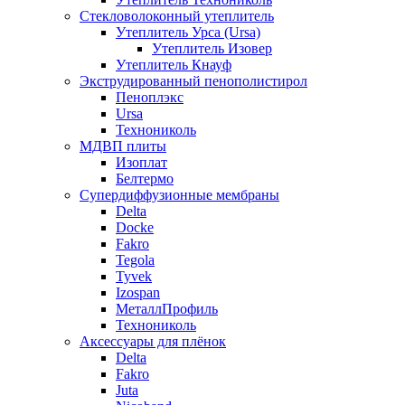
Стекловолоконный утеплитель
Утеплитель Урса (Ursa)
Утеплитель Изовер
Утеплитель Кнауф
Экструдированный пенополистирол
Пеноплэкс
Ursa
Технониколь
МДВП плиты
Изоплат
Белтермо
Супердиффузионные мембраны
Delta
Docke
Fakro
Tegola
Tyvek
Izospan
МеталлПрофиль
Технониколь
Аксессуары для плёнок
Delta
Fakro
Juta