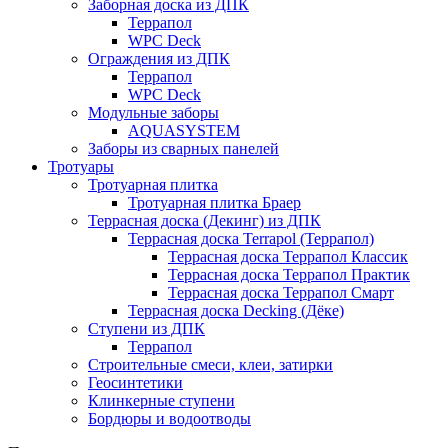
Заборная доска из ДПК
Террапол
WPC Deck
Ограждения из ДПК
Террапол
WPC Deck
Модульные заборы
AQUASYSTEM
Заборы из сварных панелей
Тротуары
Тротуарная плитка
Тротуарная плитка Браер
Террасная доска (Декинг) из ДПК
Террасная доска Terrapol (Террапол)
Террасная доска Террапол Классик
Террасная доска Террапол Практик
Террасная доска Террапол Смарт
Террасная доска Decking (Дёке)
Ступени из ДПК
Террапол
Строительные смеси, клеи, затирки
Геосинтетики
Клинкерные ступени
Бордюры и водоотводы