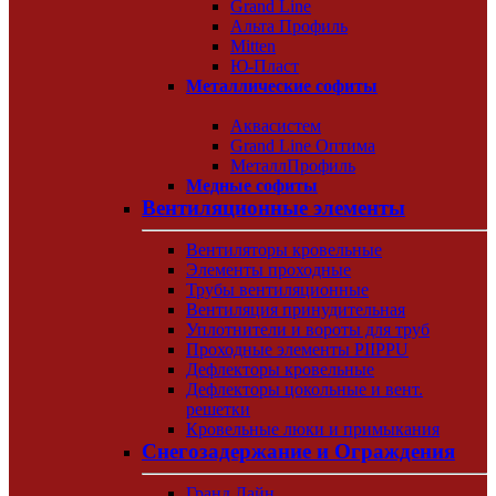
Grand Line
Альта Профиль
Mitten
Ю-Пласт
Металлические софиты
Аквасистем
Grand Line Оптима
МеталлПрофиль
Медные софиты
Вентиляционные элементы
Вентиляторы кровельные
Элементы проходные
Трубы вентиляционные
Вентиляция принудительная
Уплотнители и вороты для труб
Проходные элементы PIIPPU
Дефлекторы кровельные
Дефлекторы цокольные и вент.
решетки
Кровельные люки и примыкания
Снегозадержание и Ограждения
Гранд Лайн