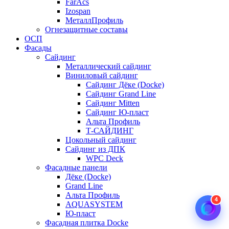
FarAcs
Izospan
МеталлПрофиль
Огнезащитные составы
ОСП
Фасады
Сайдинг
Металлический сайдинг
Виниловый сайдинг
Сайдинг Дёке (Docke)
Сайдинг Grand Line
Сайдинг Mitten
Сайдинг Ю-пласт
Альта Профиль
Т-САЙДИНГ
Цокольный сайдинг
Сайдинг из ДПК
WPC Deck
Фасадные панели
Дёке (Docke)
Grand Line
Альта Профиль
4
AQUASYSTEM
Ю-пласт
Фасадная плитка Docke