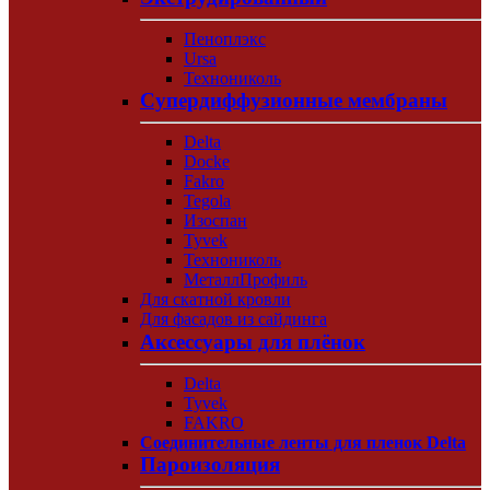
Пеноплэкс
Ursa
Технониколь
Супердиффузионные мембраны
Delta
Docke
Fakro
Tegola
Изоспан
Tyvek
Технониколь
МеталлПрофиль
Для скатной кровли
Для фасадов из сайдинга
Аксессуары для плёнок
Delta
Tyvek
FAKRO
Соединительные ленты для пленок Delta
Пароизоляция