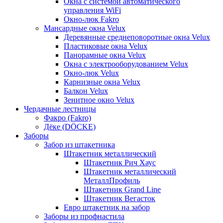
Окна с системой автоматического
управления WiFi
Окно-люк Fakro
Мансардные окна Velux
Деревянные среднеповоротные окна Velux
Пластиковые окна Velux
Панорамные окна Velux
Окна с электрооборудованием Velux
Окно-люк Velux
Карнизные окна Velux
Балкон Velux
Зенитное окно Velux
Чердачные лестницы
Факро (Fakro)
Дёке (DÖCKE)
Заборы
Забор из штакетника
Штакетник металлический
Штакетник Рич Хаус
Штакетник металлический
МеталлПрофиль
Штакетник Grand Line
Штакетник Вегасток
Евро штакетник на забор
Заборы из профнастила