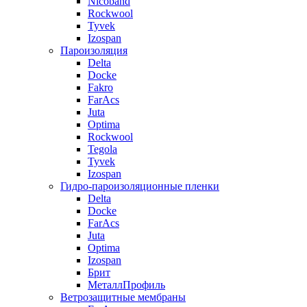
Nicoband
Rockwool
Tyvek
Izospan
Пароизоляция
Delta
Docke
Fakro
FarAcs
Juta
Optima
Rockwool
Tegola
Tyvek
Izospan
Гидро-пароизоляционные пленки
Delta
Docke
FarAcs
Juta
Optima
Izospan
Брит
МеталлПрофиль
Ветрозащитные мембраны