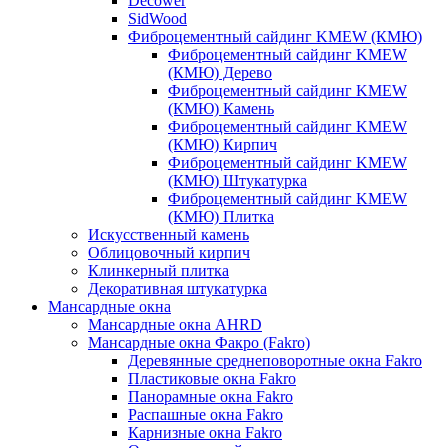
Decower
SidWood
Фиброцементный сайдинг KMEW (КМЮ)
Фиброцементный сайдинг KMEW
(КМЮ) Дерево
Фиброцементный сайдинг KMEW
(КМЮ) Камень
Фиброцементный сайдинг KMEW
(КМЮ) Кирпич
Фиброцементный сайдинг KMEW
(КМЮ) Штукатурка
Фиброцементный сайдинг KMEW
(КМЮ) Плитка
Искусственный камень
Облицовочный кирпич
Клинкерный плитка
Декоративная штукатурка
Мансардные окна
Мансардные окна AHRD
Мансардные окна Факро (Fakro)
Деревянные среднеповоротные окна Fakro
Пластиковые окна Fakro
Панорамные окна Fakro
Распашные окна Fakro
Карнизные окна Fakro