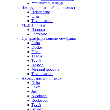
Утеплитель Кнауф
Экструдированный пенополистирол
Пеноплэкс
Ursa
Технониколь
МДВП плиты
Изоплат
Белтермо
Супердиффузионные мембраны
Delta
Docke
Fakro
Tegola
Tyvek
Izospan
МеталлПрофиль
Технониколь
Аксессуары для плёнок
Delta
Fakro
Juta
Nicoband
Rockwool
Tyvek
Izospan