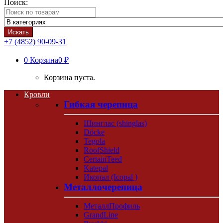
Поиск:
Искать
+7 (4852) 90-09-31
0
Корзина
0 ₽
Корзина пуста.
Кровли
Гибкая черепица
Шинглас (shinglas)
Döcke
Tegola
RoofShield
CertainTeed
Katepal
Икопал (Icopal )
Металлочерепица
МеталлПрофиль
GrandLine