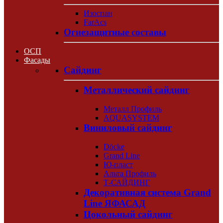
Изоспан
FarAcs
Огнезащитные составы
ОСП
Фасады
Сайдинг
Металлический сайдинг
Металл Профиль
AQUASYSTEM
Виниловый сайдинг
Döcke
Grand Line
Ю-пласт
Альта Профиль
Т-САЙДИНГ
Декоративная система Grand
Line ЯФАСАД
Цокольный сайдинг