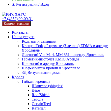
⚿ Регистрация / Вход
+7 (4852) 90-09-31
Каталог товаров
Контакты
Наши услуги
Колпаки и дымники
Клещи “Гофра” прямые (3 лезвия) EDMA в аренду
Ярославль
Листогиб Van Mark MM 851 в аренду Ярославль
Герметик-пистолет КМЮ Аренда
Крюкогиб в аренду Ярославль
Шеф-Монтаж кровли в Ярославле
3Д Визуализация дома
Кровля
Гибкая черепица
Шинглас (shinglas)
Дёке
RoofShield
Тегола
CertainTeed
Катепал