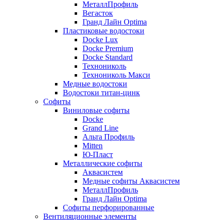
МеталлПрофиль
Вегасток
Гранд Лайн Optima
Пластиковые водостоки
Docke Lux
Docke Premium
Docke Standard
Технониколь
Технониколь Макси
Медные водостоки
Водостоки титан-цинк
Софиты
Виниловые софиты
Docke
Grand Line
Альта Профиль
Mitten
Ю-Пласт
Металлические софиты
Аквасистем
Медные софиты Аквасистем
МеталлПрофиль
Гранд Лайн Optima
Софиты перфорированные
Вентиляционные элементы