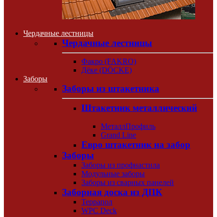
Чердачные лестницы
Чердачные лестницы
Факро (FAKRO)
Дёке (DÖCKE)
Заборы
Заборы из штакетника
Штакетник металлический
МеталлПрофиль
Grand Line
Евро штакетник на забор
Заборы
Заборы из профнастила
Модульные заборы
Заборы из сварных панелей
Заборная доска из ДПК
Террапол
WPC Deck