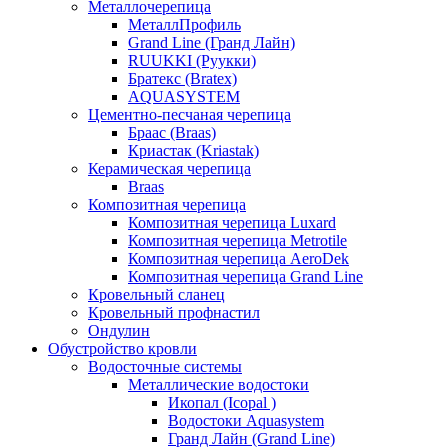
Металлочерепица
МеталлПрофиль
Grand Line (Гранд Лайн)
RUUKKI (Руукки)
Братекс (Bratex)
AQUASYSTEM
Цементно-песчаная черепица
Браас (Braas)
Криастак (Kriastak)
Керамическая черепица
Braas
Композитная черепица
Композитная черепица Luxard
Композитная черепица Metrotile
Композитная черепица AeroDek
Композитная черепица Grand Line
Кровельный сланец
Кровельный профнастил
Ондулин
Обустройство кровли
Водосточные системы
Металлические водостоки
Икопал (Icopal )
Водостоки Aquasystem
Гранд Лайн (Grand Line)