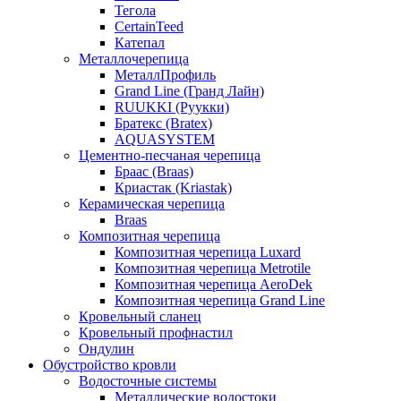
Тегола
CertainTeed
Катепал
Металлочерепица
МеталлПрофиль
Grand Line (Гранд Лайн)
RUUKKI (Руукки)
Братекс (Bratex)
AQUASYSTEM
Цементно-песчаная черепица
Браас (Braas)
Криастак (Kriastak)
Керамическая черепица
Braas
Композитная черепица
Композитная черепица Luxard
Композитная черепица Metrotile
Композитная черепица AeroDek
Композитная черепица Grand Line
Кровельный сланец
Кровельный профнастил
Ондулин
Обустройство кровли
Водосточные системы
Металлические водостоки