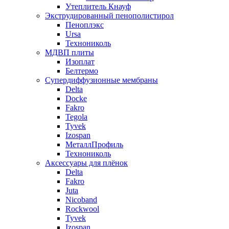
Утеплитель Кнауф
Экструдированный пенополистирол
Пеноплэкс
Ursa
Технониколь
МДВП плиты
Изоплат
Белтермо
Супердиффузионные мембраны
Delta
Docke
Fakro
Tegola
Tyvek
Izospan
МеталлПрофиль
Технониколь
Аксессуары для плёнок
Delta
Fakro
Juta
Nicoband
Rockwool
Tyvek
Izospan