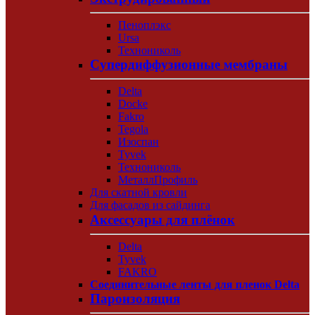
Пеноплэкс
Ursa
Технониколь
Супердиффузионные мембраны
Delta
Docke
Fakro
Tegola
Изоспан
Tyvek
Технониколь
МеталлПрофиль
Для скатной кровли
Для фасадов из сайдинга
Аксессуары для плёнок
Delta
Tyvek
FAKRO
Соединительные ленты для пленок Delta
Пароизоляция