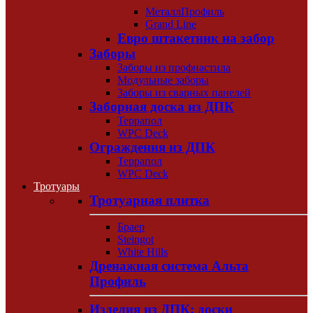
МеталлПрофиль
Grand Line
Евро штакетник на забор
Заборы
Заборы из профнастила
Модульные заборы
Заборы из сварных панелей
Заборная доска из ДПК
Террапол
WPC Deck
Ограждения из ДПК
Террапол
WPC Deck
Тротуары
Тротуарная плитка
Браер
Steingot
White Hills
Дренажная система Альта
Профиль
Изделия из ДПК: доски