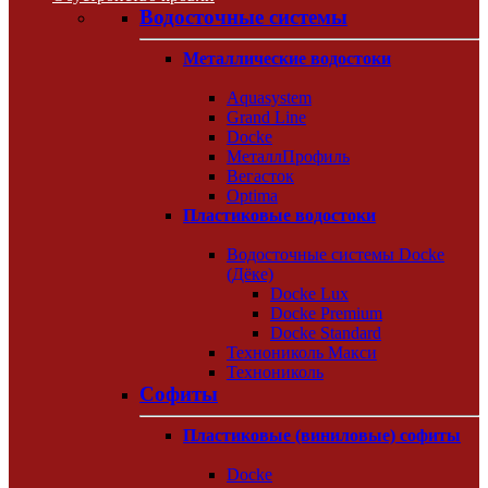
Водосточные системы
Металлические водостоки
Aquasystem
Grand Line
Docke
МеталлПрофиль
Вегасток
Optima
Пластиковые водостоки
Водосточные системы Docke
(Дёке)
Docke Lux
Docke Premium
Docke Standard
Технониколь Макси
Технониколь
Софиты
Пластиковые (виниловые) софиты
Docke