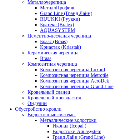
Металлочерепица
МеталлПрофиль
Grand Line (Гранд Лайн)
RUUKKI (Руукки)
Братекс (Bratex)
AQUASYSTEM
Цементно-песчаная черепица
Браас (Braas)
Криастак (Kriastak)
Керамическая черепица
Braas
Композитная черепица
Композитная черепица Luxard
Композитная черепица Metrotile
Композитная черепица AeroDek
Композитная черепица Grand Line
Кровельный сланец
Кровельный профнастил
Ондулин
Обустройство кровли
Водосточные системы
Металлические водостоки
Икопал (Icopal )
Водостоки Aquasystem
Гранд Лайн (Grand Line)