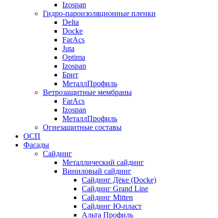
Izospan
Гидро-пароизоляционные пленки
Delta
Docke
FarAcs
Juta
Optima
Izospan
Брит
МеталлПрофиль
Ветрозащитные мембраны
FarAcs
Izospan
МеталлПрофиль
Огнезащитные составы
ОСП
Фасады
Сайдинг
Металлический сайдинг
Виниловый сайдинг
Сайдинг Дёке (Docke)
Сайдинг Grand Line
Сайдинг Mitten
Сайдинг Ю-пласт
Альта Профиль