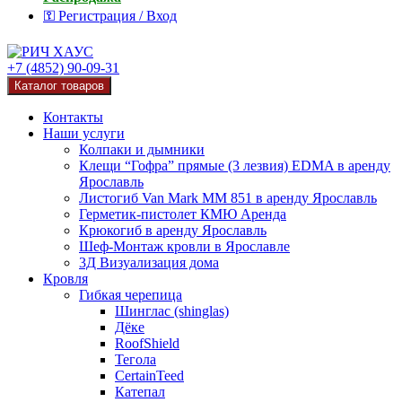
⚿ Регистрация / Вход
+7 (4852) 90-09-31
Каталог товаров
Контакты
Наши услуги
Колпаки и дымники
Клещи “Гофра” прямые (3 лезвия) EDMA в аренду
Ярославль
Листогиб Van Mark MM 851 в аренду Ярославль
Герметик-пистолет КМЮ Аренда
Крюкогиб в аренду Ярославль
Шеф-Монтаж кровли в Ярославле
3Д Визуализация дома
Кровля
Гибкая черепица
Шинглас (shinglas)
Дёке
RoofShield
Тегола
CertainTeed
Катепал