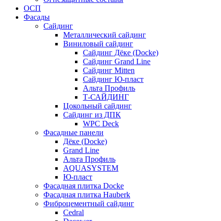
ОСП
Фасады
Сайдинг
Металлический сайдинг
Виниловый сайдинг
Сайдинг Дёке (Docke)
Сайдинг Grand Line
Сайдинг Mitten
Сайдинг Ю-пласт
Альта Профиль
Т-САЙДИНГ
Цокольный сайдинг
Сайдинг из ДПК
WPC Deck
Фасадные панели
Дёке (Docke)
Grand Line
Альта Профиль
AQUASYSTEM
Ю-пласт
Фасадная плитка Docke
Фасадная плитка Hauberk
Фиброцементный сайдинг
Cedral