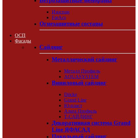
Ветрозащитные мембраны
Изоспан
FarAcs
Огнезащитные составы
ОСП
Фасады
Сайдинг
Металлический сайдинг
Металл Профиль
AQUASYSTEM
Виниловый сайдинг
Döcke
Grand Line
Ю-пласт
Альта Профиль
Т-САЙДИНГ
Декоративная система Grand
Line ЯФАСАД
Цокольный сайдинг