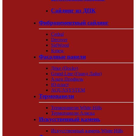
Сайдинг из ДПК
Фиброцементный сайдинг
Cedral
Decover
SidWood
Kmew
Фасадные панели
Дёке (Docke)
Grand Line (Гранд Лайн)
Альта Профиль
Ю-пласт
AQUASYSTEM
Термопанели
Термопанели White Hills
Термопанели Аляска
Искусственный камень
Искусственный камень White Hills