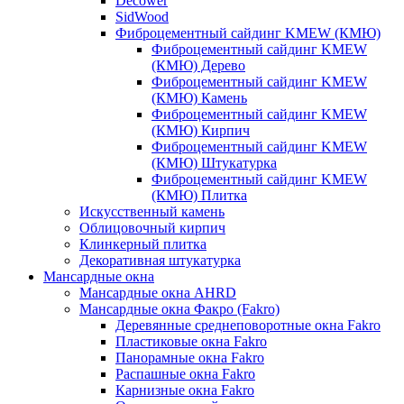
Decower
SidWood
Фиброцементный сайдинг KMEW (КМЮ)
Фиброцементный сайдинг KMEW
(КМЮ) Дерево
Фиброцементный сайдинг KMEW
(КМЮ) Камень
Фиброцементный сайдинг KMEW
(КМЮ) Кирпич
Фиброцементный сайдинг KMEW
(КМЮ) Штукатурка
Фиброцементный сайдинг KMEW
(КМЮ) Плитка
Искусственный камень
Облицовочный кирпич
Клинкерный плитка
Декоративная штукатурка
Мансардные окна
Мансардные окна AHRD
Мансардные окна Факро (Fakro)
Деревянные среднеповоротные окна Fakro
Пластиковые окна Fakro
Панорамные окна Fakro
Распашные окна Fakro
Карнизные окна Fakro