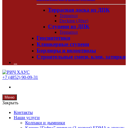
Террасная доска из ДПК
Террапол
Decking (Дёке)
Ступени из ДПК
Террапол
Геосинтетики
Клинкерные ступени
Бордюры и водоотводы
Строительные смеси, клеи, затирки
...
+7 (4852) 90-09-31
Меню
Закрыть
Контакты
Наши услуги
Колпаки и дымники
Клещи “Гофра” прямые (3 лезвия) EDMA в аренду