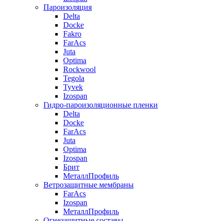
Пароизоляция
Delta
Docke
Fakro
FarAcs
Juta
Optima
Rockwool
Tegola
Tyvek
Izospan
Гидро-пароизоляционные пленки
Delta
Docke
FarAcs
Juta
Optima
Izospan
Брит
МеталлПрофиль
Ветрозащитные мембраны
FarAcs
Izospan
МеталлПрофиль
Огнезащитные составы