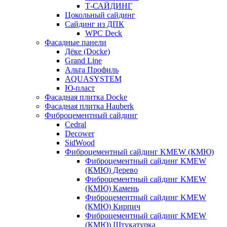
Т-САЙДИНГ
Цокольный сайдинг
Сайдинг из ДПК
WPC Deck
Фасадные панели
Дёке (Docke)
Grand Line
Альта Профиль
AQUASYSTEM
Ю-пласт
Фасадная плитка Docke
Фасадная плитка Hauberk
Фиброцементный сайдинг
Cedral
Decower
SidWood
Фиброцементный сайдинг KMEW (КМЮ)
Фиброцементный сайдинг KMEW
(КМЮ) Дерево
Фиброцементный сайдинг KMEW
(КМЮ) Камень
Фиброцементный сайдинг KMEW
(КМЮ) Кирпич
Фиброцементный сайдинг KMEW
(КМЮ) Штукатурка