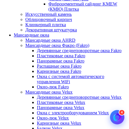
Фиброцементный сайдинг KMEW
(КМЮ) Плитка
Искусственный камень
Облицовочный кирпич
Клинкерный плитка
Декоративная штукатурка
Мансардные окна
Мансардные окна AHRD
Мансардные окна Факро (Fakro)
Деревянные среднеповоротные окна Fakro
Пластиковые окна Fakro
Панорамные окна Fakro
Распашные окна Fakro
Карнизные окна Fakro
Окна с системой автоматического
управления WiFi
Окно-люк Fakro
Мансардные окна Velux
Деревянные среднеповоротные окна Velux
Пластиковые окна Velux
Панорамные окна Velux
Окна с электрооборудованием Velux
4
Окно-люк Velux
Карнизные окна Velux
Балкон Velux