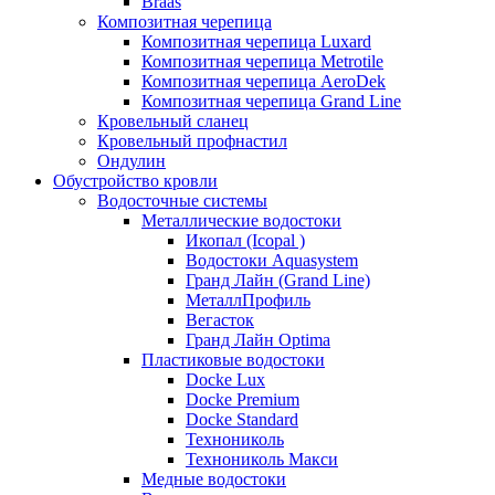
Braas
Композитная черепица
Композитная черепица Luxard
Композитная черепица Metrotile
Композитная черепица AeroDek
Композитная черепица Grand Line
Кровельный сланец
Кровельный профнастил
Ондулин
Обустройство кровли
Водосточные системы
Металлические водостоки
Икопал (Icopal )
Водостоки Aquasystem
Гранд Лайн (Grand Line)
МеталлПрофиль
Вегасток
Гранд Лайн Optima
Пластиковые водостоки
Docke Lux
Docke Premium
Docke Standard
Технониколь
Технониколь Макси
Медные водостоки