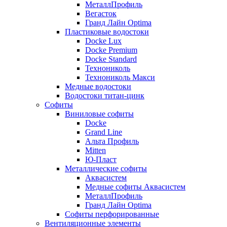
МеталлПрофиль
Вегасток
Гранд Лайн Optima
Пластиковые водостоки
Docke Lux
Docke Premium
Docke Standard
Технониколь
Технониколь Макси
Медные водостоки
Водостоки титан-цинк
Софиты
Виниловые софиты
Docke
Grand Line
Альта Профиль
Mitten
Ю-Пласт
Металлические софиты
Аквасистем
Медные софиты Аквасистем
МеталлПрофиль
Гранд Лайн Optima
Софиты перфорированные
Вентиляционные элементы