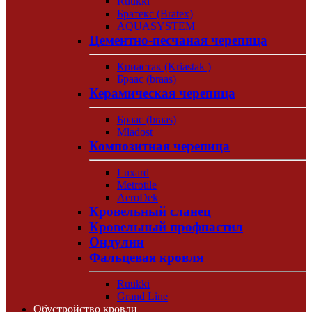
Ruukki
Братекс (Bratex)
AQUASYSTEM
Цементно-песчаная черепица
Криастак (Kriastak )
Браас (braas)
Керамическая черепица
Браас (braas)
Mladost
Композитная черепица
Luxard
Metrotile
AeroDek
Кровельный сланец
Кровельный профнастил
Ондулин
Фальцевая кровля
Ruukki
Grand Line
Обустройство кровли