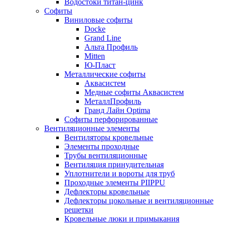
Водостоки титан-цинк
Софиты
Виниловые софиты
Docke
Grand Line
Альта Профиль
Mitten
Ю-Пласт
Металлические софиты
Аквасистем
Медные софиты Аквасистем
МеталлПрофиль
Гранд Лайн Optima
Софиты перфорированные
Вентиляционные элементы
Вентиляторы кровельные
Элементы проходные
Трубы вентиляционные
Вентиляция принудительная
Уплотнители и вороты для труб
Проходные элементы PIIPPU
Дефлекторы кровельные
Дефлекторы цокольные и вентиляционные
решетки
Кровельные люки и примыкания