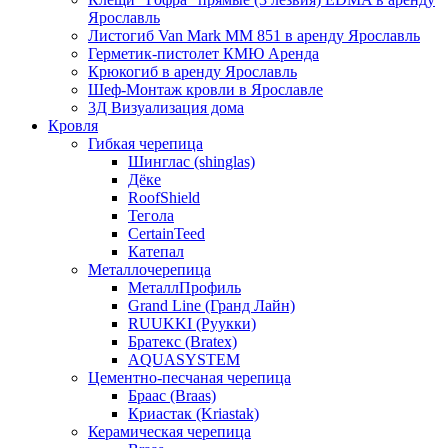
Ярославль
Листогиб Van Mark MM 851 в аренду Ярославль
Герметик-пистолет КМЮ Аренда
Крюкогиб в аренду Ярославль
Шеф-Монтаж кровли в Ярославле
3Д Визуализация дома
Кровля
Гибкая черепица
Шинглас (shinglas)
Дёке
RoofShield
Тегола
CertainTeed
Катепал
Металлочерепица
МеталлПрофиль
Grand Line (Гранд Лайн)
RUUKKI (Руукки)
Братекс (Bratex)
AQUASYSTEM
Цементно-песчаная черепица
Браас (Braas)
Криастак (Kriastak)
Керамическая черепица