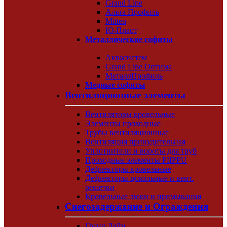
Grand Line
Альта Профиль
Mitten
Ю-Пласт
Металлические софиты
Аквасистем
Grand Line Оптима
МеталлПрофиль
Медные софиты
Вентиляционные элементы
Вентиляторы кровельные
Элементы проходные
Трубы вентиляционные
Вентиляция принудительная
Уплотнители и вороты для труб
Проходные элементы PIIPPU
Дефлекторы кровельные
Дефлекторы цокольные и вент.
решетки
Кровельные люки и примыкания
Снегозадержание и Ограждения
Гранд Лайн