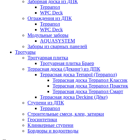
Заборная доска из ДПК
Террапол
WPC Deck
Ограждения из ДПК
Террапол
WPC Deck
Модульные заборы
AQUASYSTEM
Заборы из сварных панелей
Тротуары
Тротуарная плитка
Тротуарная плитка Браер
Террасная доска (Декинг) из ДПК
Террасная доска Terrapol (Террапол)
Террасная доска Террапол Классик
Террасная доска Террапол Практик
Террасная доска Террапол Смарт
Террасная доска Decking (Дёке)
Ступени из ДПК
Террапол
Строительные смеси, клеи, затирки
Геосинтетики
Клинкерные ступени
Бордюры и водоотводы