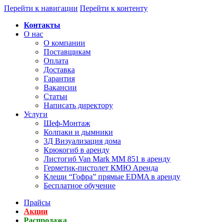
Перейти к навигации
Перейти к контенту
Контакты
О нас
О компании
Поставщикам
Оплата
Доставка
Гарантия
Вакансии
Статьи
Написать директору
Услуги
Шеф-Монтаж
Колпаки и дымники
3Д Визуализация дома
Крюкогиб в аренду
Листогиб Van Mark MM 851 в аренду
Герметик-пистолет КМЮ Аренда
Клещи “Гофра” прямые EDMA в аренду
Бесплатное обучение
Прайсы
Акции
Распродажа