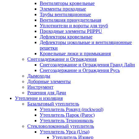
Вентиляторы кровельные
Элементы проходные
Трубы вентиляционные
Вентиляция принудительная
Уплотнители и вороты для труб
Проходные элементы PIIPPU
Дефлекторы кровельные
Дефлекторы цокольные и вентиляционные
решетки
Кровельные люки и примыкания
Снегозадержание и Ограждения
Снегозадержание и Ограждения Гранд Лайн
Снегозадержание и Ограждения Русь
Дымоходы
Доборные элементы
Инструмент
Решения для Дачи
Утепление и изоляция
Базальтовый утеплитель
Утеплитель Роквул (rockwool)
Утеплитель Парок (Paroc)
Утеплитель Технониколь
Стекловолоконный утеплитель
Утеплитель Урса (Ursa)
Утеплитель Изовер