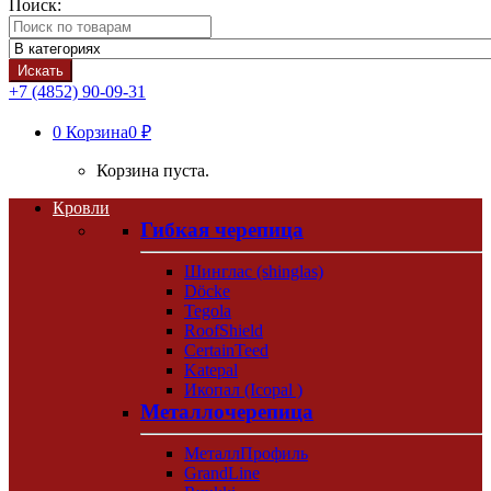
Поиск:
Искать
+7 (4852) 90-09-31
0
Корзина
0 ₽
Корзина пуста.
Кровли
Гибкая черепица
Шинглас (shinglas)
Döcke
Tegola
RoofShield
CertainTeed
Katepal
Икопал (Icopal )
Металлочерепица
МеталлПрофиль
GrandLine