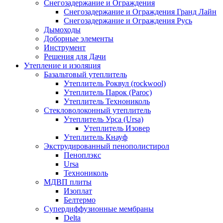
Снегозадержание и Ограждения
Снегозадержание и Ограждения Гранд Лайн
Снегозадержание и Ограждения Русь
Дымоходы
Доборные элементы
Инструмент
Решения для Дачи
Утепление и изоляция
Базальтовый утеплитель
Утеплитель Роквул (rockwool)
Утеплитель Парок (Paroc)
Утеплитель Технониколь
Стекловолоконный утеплитель
Утеплитель Урса (Ursa)
Утеплитель Изовер
Утеплитель Кнауф
Экструдированный пенополистирол
Пеноплэкс
Ursa
Технониколь
МДВП плиты
Изоплат
Белтермо
Супердиффузионные мембраны
Delta