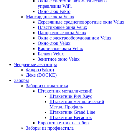
Окна с системой автоматического
управления WiFi
Окно-люк Fakro
Мансардные окна Velux
Деревянные среднеповоротные окна Velux
Пластиковые окна Velux
Панорамные окна Velux
Окна с электрооборудованием Velux
Окно-люк Velux
Карнизные окна Velux
Балкон Velux
Зенитное окно Velux
Чердачные лестницы
Факро (Fakro)
Дёке (DÖCKE)
Заборы
Забор из штакетника
Штакетник металлический
Штакетник Рич Хаус
Штакетник металлический
МеталлПрофиль
Штакетник Grand Line
Штакетник Вегасток
Евро штакетник на забор
Заборы из профнастила