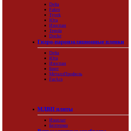
Delta
Fakro
Tyvek
Юта
Изоспан
Tegola
Docke
Гидро-пароизоляционные пленки
Delta
Юта
Изоспан
Брит
МеталлПрофиль
FarAcs
МДВП плиты
Изоплат
Белтермо