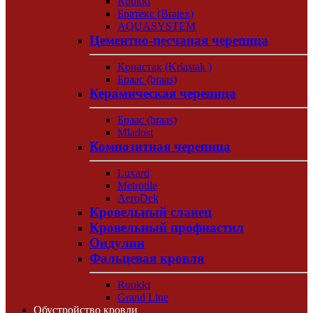
Ruukki
Братекс (Bratex)
AQUASYSTEM
Цементно-песчаная черепица
Криастак (Kriastak )
Браас (braas)
Керамическая черепица
Браас (braas)
Mladost
Композитная черепица
Luxard
Metrotile
AeroDek
Кровельный сланец
Кровельный профнастил
Ондулин
Фальцевая кровля
Ruukki
Grand Line
Обустройство кровли