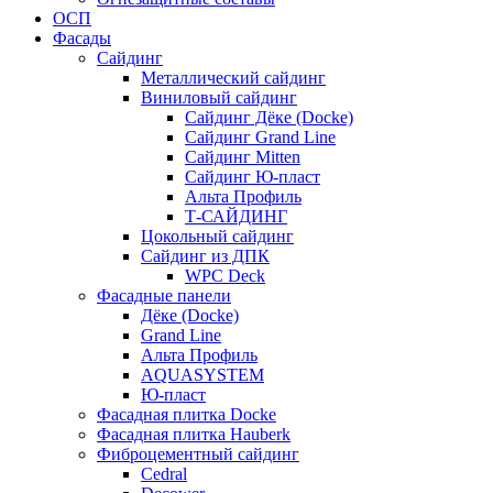
ОСП
Фасады
Сайдинг
Металлический сайдинг
Виниловый сайдинг
Сайдинг Дёке (Docke)
Сайдинг Grand Line
Сайдинг Mitten
Сайдинг Ю-пласт
Альта Профиль
Т-САЙДИНГ
Цокольный сайдинг
Сайдинг из ДПК
WPC Deck
Фасадные панели
Дёке (Docke)
Grand Line
Альта Профиль
AQUASYSTEM
Ю-пласт
Фасадная плитка Docke
Фасадная плитка Hauberk
Фиброцементный сайдинг
Cedral