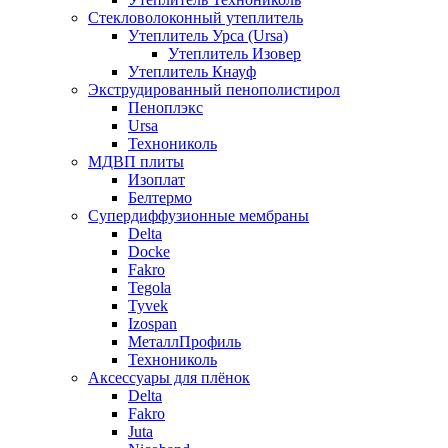
Стекловолоконный утеплитель
Утеплитель Урса (Ursa)
Утеплитель Изовер
Утеплитель Кнауф
Экструдированный пенополистирол
Пеноплэкс
Ursa
Технониколь
МДВП плиты
Изоплат
Белтермо
Супердиффузионные мембраны
Delta
Docke
Fakro
Tegola
Tyvek
Izospan
МеталлПрофиль
Технониколь
Аксессуары для плёнок
Delta
Fakro
Juta