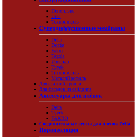
Пеноплэкс
Ursa
Технониколь
Супердиффузионные мембраны
Delta
Docke
Fakro
Tegola
Изоспан
Tyvek
Технониколь
МеталлПрофиль
Для скатной кровли
Для фасадов из сайдинга
Аксессуары для плёнок
Delta
Tyvek
FAKRO
Соединительные ленты для пленок Delta
Пароизоляция