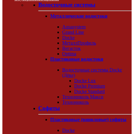
Водосточные системы
Металлические водостоки
Aquasystem
Grand Line
Docke
МеталлПрофиль
Вегасток
Optima
Пластиковые водостоки
Водосточные системы Docke
(Дёке)
Docke Lux
Docke Premium
Docke Standard
Технониколь Макси
Технониколь
Софиты
Пластиковые (виниловые) софиты
Docke