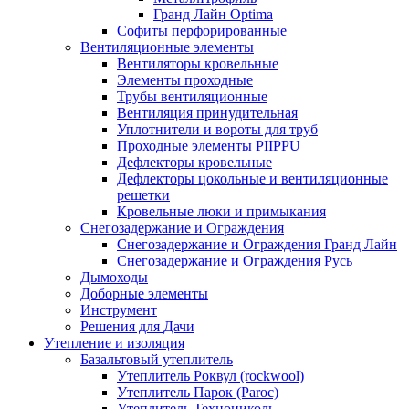
Гранд Лайн Optima
Софиты перфорированные
Вентиляционные элементы
Вентиляторы кровельные
Элементы проходные
Трубы вентиляционные
Вентиляция принудительная
Уплотнители и вороты для труб
Проходные элементы PIIPPU
Дефлекторы кровельные
Дефлекторы цокольные и вентиляционные
решетки
Кровельные люки и примыкания
Снегозадержание и Ограждения
Снегозадержание и Ограждения Гранд Лайн
Снегозадержание и Ограждения Русь
Дымоходы
Доборные элементы
Инструмент
Решения для Дачи
Утепление и изоляция
Базальтовый утеплитель
Утеплитель Роквул (rockwool)
Утеплитель Парок (Paroc)
Утеплитель Технониколь