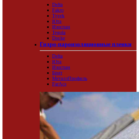
Delta
Fakro
Tyvek
Юта
Изоспан
Tegola
Docke
Гидро-пароизоляционные пленки
Delta
Юта
Изоспан
Брит
МеталлПрофиль
FarAcs