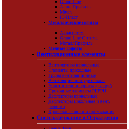
Grand Line
Альта Профиль
Mitten
Ю-Пласт
Металлические софиты
Аквасистем
Grand Line Оптима
МеталлПрофиль
Медные софиты
Вентиляционные элементы
Вентиляторы кровельные
Элементы проходные
Трубы вентиляционные
Вентиляция принудительная
Уплотнители и вороты для труб
Проходные элементы PIIPPU
Дефлекторы кровельные
Дефлекторы цокольные и вент.
решетки
Кровельные люки и примыкания
Снегозадержание и Ограждения
Гранд Лайн