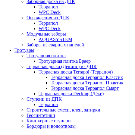
Заборная доска из ДПК
Террапол
WPC Deck
Ограждения из ДПК
Террапол
WPC Deck
Модульные заборы
AQUASYSTEM
Заборы из сварных панелей
Тротуары
Тротуарная плитка
Тротуарная плитка Браер
Террасная доска (Декинг) из ДПК
Террасная доска Terrapol (Террапол)
Террасная доска Террапол Классик
Террасная доска Террапол Практик
Террасная доска Террапол Смарт
Террасная доска Decking (Дёке)
Ступени из ДПК
Террапол
Строительные смеси, клеи, затирки
Геосинтетики
Клинкерные ступени
Бордюры и водоотводы