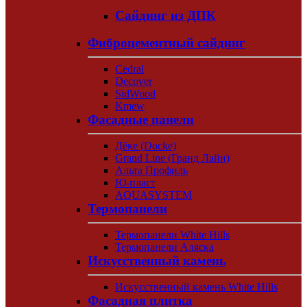
Сайдинг из ДПК
Фиброцементный сайдинг
Cedral
Decover
SidWood
Kmew
Фасадные панели
Дёке (Docke)
Grand Line (Гранд Лайн)
Альта Профиль
Ю-пласт
AQUASYSTEM
Термопанели
Термопанели White Hills
Термопанели Аляска
Искусственный камень
Искусственный камень White Hills
Фасадная плитка