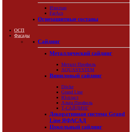
Изоспан
FarAcs
Огнезащитные составы
ОСП
Фасады
Сайдинг
Металлический сайдинг
Металл Профиль
AQUASYSTEM
Виниловый сайдинг
Döcke
Grand Line
Ю-пласт
Альта Профиль
Т-САЙДИНГ
Декоративная система Grand
Line ЯФАСАД
Цокольный сайдинг