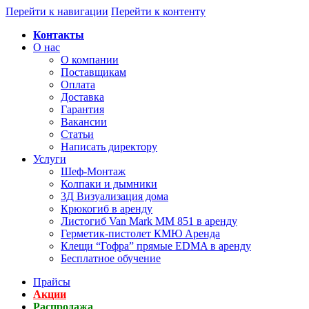
Перейти к навигации
Перейти к контенту
Контакты
О нас
О компании
Поставщикам
Оплата
Доставка
Гарантия
Вакансии
Статьи
Написать директору
Услуги
Шеф-Монтаж
Колпаки и дымники
3Д Визуализация дома
Крюкогиб в аренду
Листогиб Van Mark MM 851 в аренду
Герметик-пистолет КМЮ Аренда
Клещи “Гофра” прямые EDMA в аренду
Бесплатное обучение
Прайсы
Акции
Распродажа