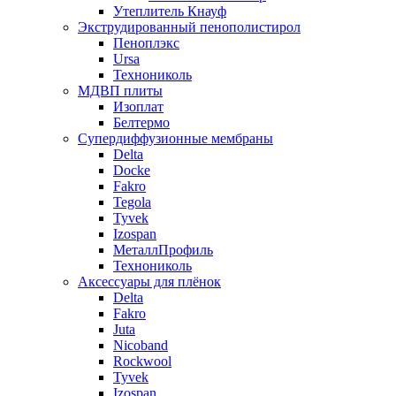
Утеплитель Кнауф
Экструдированный пенополистирол
Пеноплэкс
Ursa
Технониколь
МДВП плиты
Изоплат
Белтермо
Супердиффузионные мембраны
Delta
Docke
Fakro
Tegola
Tyvek
Izospan
МеталлПрофиль
Технониколь
Аксессуары для плёнок
Delta
Fakro
Juta
Nicoband
Rockwool
Tyvek
Izospan