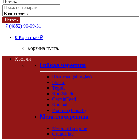
Поиск:
Искать
+7 (4852) 90-09-31
0
Корзина
0 ₽
Корзина пуста.
Кровли
Гибкая черепица
Шинглас (shinglas)
Döcke
Tegola
RoofShield
CertainTeed
Katepal
Икопал (Icopal )
Металлочерепица
МеталлПрофиль
GrandLine