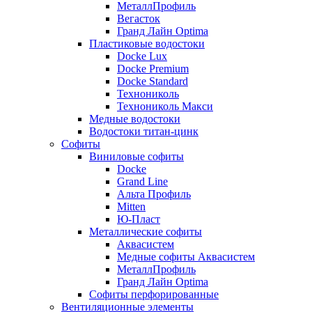
МеталлПрофиль
Вегасток
Гранд Лайн Optima
Пластиковые водостоки
Docke Lux
Docke Premium
Docke Standard
Технониколь
Технониколь Макси
Медные водостоки
Водостоки титан-цинк
Софиты
Виниловые софиты
Docke
Grand Line
Альта Профиль
Mitten
Ю-Пласт
Металлические софиты
Аквасистем
Медные софиты Аквасистем
МеталлПрофиль
Гранд Лайн Optima
Софиты перфорированные
Вентиляционные элементы