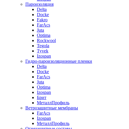
Пароизоляция
Delta
Docke
Fakro
FarAcs
Juta
Optima
Rockwool
Tegola
Tyvek
Izospan
Гидро-пароизоляционные пленки
Delta
Docke
FarAcs
Juta
Optima
Izospan
Брит
МеталлПрофиль
Ветрозащитные мембраны
FarAcs
Izospan
МеталлПрофиль
Огнезащитные составы