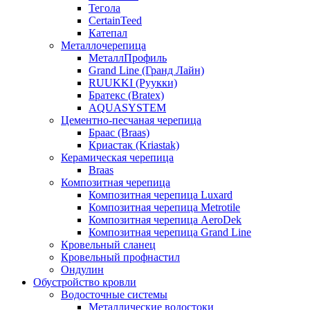
Тегола
CertainTeed
Катепал
Металлочерепица
МеталлПрофиль
Grand Line (Гранд Лайн)
RUUKKI (Руукки)
Братекс (Bratex)
AQUASYSTEM
Цементно-песчаная черепица
Браас (Braas)
Криастак (Kriastak)
Керамическая черепица
Braas
Композитная черепица
Композитная черепица Luxard
Композитная черепица Metrotile
Композитная черепица AeroDek
Композитная черепица Grand Line
Кровельный сланец
Кровельный профнастил
Ондулин
Обустройство кровли
Водосточные системы
Металлические водостоки