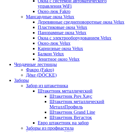
Окна с системой автоматического
управления WiFi
Окно-люк Fakro
Мансардные окна Velux
Деревянные среднеповоротные окна Velux
Пластиковые окна Velux
Панорамные окна Velux
Окна с электрооборудованием Velux
Окно-люк Velux
Карнизные окна Velux
Балкон Velux
Зенитное окно Velux
Чердачные лестницы
Факро (Fakro)
Дёке (DÖCKE)
Заборы
Забор из штакетника
Штакетник металлический
Штакетник Рич Хаус
Штакетник металлический
МеталлПрофиль
Штакетник Grand Line
Штакетник Вегасток
Евро штакетник на забор
Заборы из профнастила