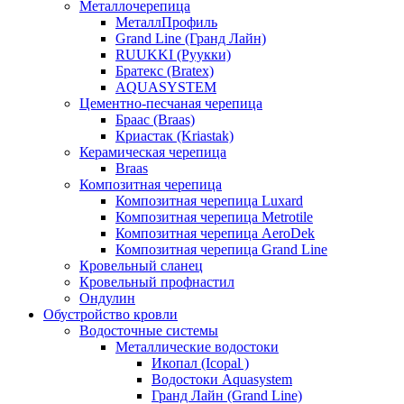
Металлочерепица
МеталлПрофиль
Grand Line (Гранд Лайн)
RUUKKI (Руукки)
Братекс (Bratex)
AQUASYSTEM
Цементно-песчаная черепица
Браас (Braas)
Криастак (Kriastak)
Керамическая черепица
Braas
Композитная черепица
Композитная черепица Luxard
Композитная черепица Metrotile
Композитная черепица AeroDek
Композитная черепица Grand Line
Кровельный сланец
Кровельный профнастил
Ондулин
Обустройство кровли
Водосточные системы
Металлические водостоки
Икопал (Icopal )
Водостоки Aquasystem
Гранд Лайн (Grand Line)