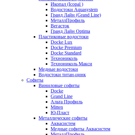
Икопал (Icopal )
Водостоки Aquasystem
Гранд Лайн (Grand Line)
МеталлПрофиль
Вегасток
Гранд Лайн Optima
Пластиковые водостоки
Docke Lux
Docke Premium
Docke Standard
Технониколь
Технониколь Макси
Медные водостоки
Водостоки титан-цинк
Софиты
Виниловые софиты
Docke
Grand Line
Альта Профиль
Mitten
Ю-Пласт
Металлические софиты
Аквасистем
Медные софиты Аквасистем
МеталлПрофиль