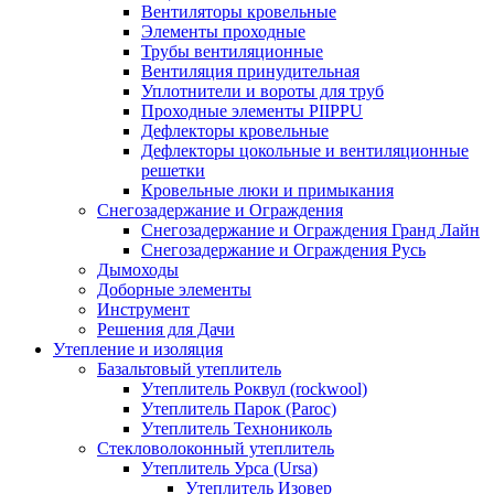
Вентиляторы кровельные
Элементы проходные
Трубы вентиляционные
Вентиляция принудительная
Уплотнители и вороты для труб
Проходные элементы PIIPPU
Дефлекторы кровельные
Дефлекторы цокольные и вентиляционные
решетки
Кровельные люки и примыкания
Снегозадержание и Ограждения
Снегозадержание и Ограждения Гранд Лайн
Снегозадержание и Ограждения Русь
Дымоходы
Доборные элементы
Инструмент
Решения для Дачи
Утепление и изоляция
Базальтовый утеплитель
Утеплитель Роквул (rockwool)
Утеплитель Парок (Paroc)
Утеплитель Технониколь
Стекловолоконный утеплитель
Утеплитель Урса (Ursa)
Утеплитель Изовер