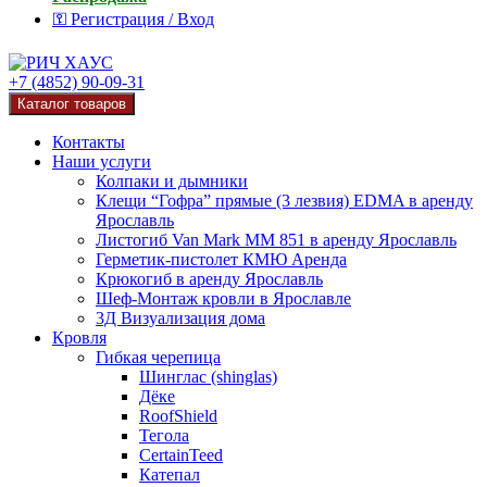
⚿ Регистрация / Вход
+7 (4852) 90-09-31
Каталог товаров
Контакты
Наши услуги
Колпаки и дымники
Клещи “Гофра” прямые (3 лезвия) EDMA в аренду
Ярославль
Листогиб Van Mark MM 851 в аренду Ярославль
Герметик-пистолет КМЮ Аренда
Крюкогиб в аренду Ярославль
Шеф-Монтаж кровли в Ярославле
3Д Визуализация дома
Кровля
Гибкая черепица
Шинглас (shinglas)
Дёке
RoofShield
Тегола
CertainTeed
Катепал