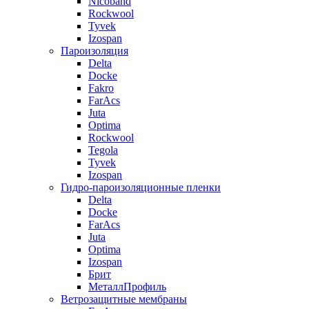
Nicoband
Rockwool
Tyvek
Izospan
Пароизоляция
Delta
Docke
Fakro
FarAcs
Juta
Optima
Rockwool
Tegola
Tyvek
Izospan
Гидро-пароизоляционные пленки
Delta
Docke
FarAcs
Juta
Optima
Izospan
Брит
МеталлПрофиль
Ветрозащитные мембраны