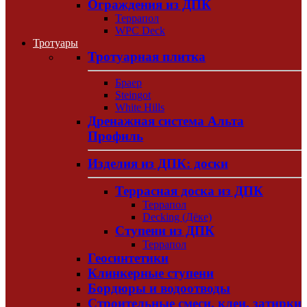
Ограждения из ДПК
Террапол
WPC Deck
Тротуары
Тротуарная плитка
Браер
Steingot
White Hills
Дренажная система Альта
Профиль
Изделия из ДПК: доски
Террасная доска из ДПК
Террапол
Decking (Дёке)
Ступени из ДПК
Террапол
Геосинтетики
Клинкерные ступени
Бордюры и водоотводы
Строительные смеси, клеи, затирки