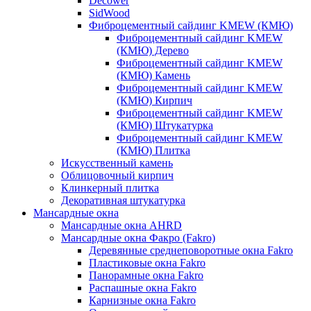
Decower
SidWood
Фиброцементный сайдинг KMEW (КМЮ)
Фиброцементный сайдинг KMEW
(КМЮ) Дерево
Фиброцементный сайдинг KMEW
(КМЮ) Камень
Фиброцементный сайдинг KMEW
(КМЮ) Кирпич
Фиброцементный сайдинг KMEW
(КМЮ) Штукатурка
Фиброцементный сайдинг KMEW
(КМЮ) Плитка
Искусственный камень
Облицовочный кирпич
Клинкерный плитка
Декоративная штукатурка
Мансардные окна
Мансардные окна AHRD
Мансардные окна Факро (Fakro)
Деревянные среднеповоротные окна Fakro
Пластиковые окна Fakro
Панорамные окна Fakro
Распашные окна Fakro
Карнизные окна Fakro