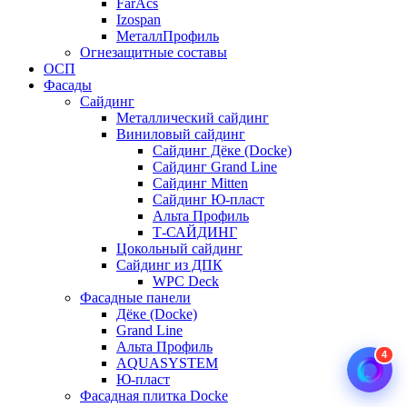
FarAcs
Izospan
МеталлПрофиль
Огнезащитные составы
ОСП
Фасады
Сайдинг
Металлический сайдинг
Виниловый сайдинг
Сайдинг Дёке (Docke)
Сайдинг Grand Line
Сайдинг Mitten
Сайдинг Ю-пласт
Альта Профиль
Т-САЙДИНГ
Цокольный сайдинг
Сайдинг из ДПК
WPC Deck
Фасадные панели
Дёке (Docke)
Grand Line
Альта Профиль
4
AQUASYSTEM
Ю-пласт
Фасадная плитка Docke