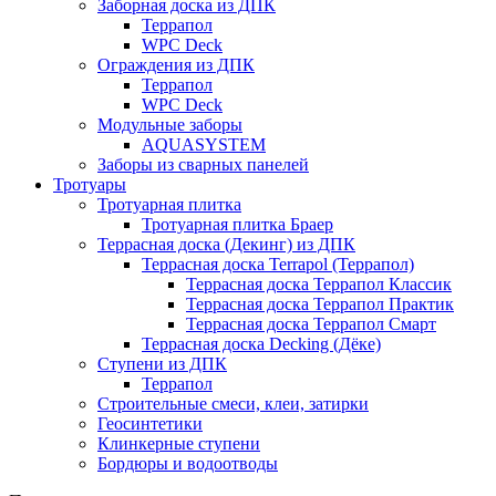
Заборная доска из ДПК
Террапол
WPC Deck
Ограждения из ДПК
Террапол
WPC Deck
Модульные заборы
AQUASYSTEM
Заборы из сварных панелей
Тротуары
Тротуарная плитка
Тротуарная плитка Браер
Террасная доска (Декинг) из ДПК
Террасная доска Terrapol (Террапол)
Террасная доска Террапол Классик
Террасная доска Террапол Практик
Террасная доска Террапол Смарт
Террасная доска Decking (Дёке)
Ступени из ДПК
Террапол
Строительные смеси, клеи, затирки
Геосинтетики
Клинкерные ступени
Бордюры и водоотводы