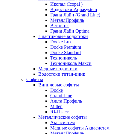
Икопал (Icopal )
Водостоки Aquasystem
Гранд Лайн (Grand Line)
МеталлПрофиль
Вегасток
Гранд Лайн Optima
Пластиковые водостоки
Docke Lux
Docke Premium
Docke Standard
Технониколь
Технониколь Макси
Медные водостоки
Водостоки титан-цинк
Софиты
Виниловые софиты
Docke
Grand Line
Альта Профиль
Mitten
Ю-Пласт
Металлические софиты
Аквасистем
Медные софиты Аквасистем
МеталлПрофиль