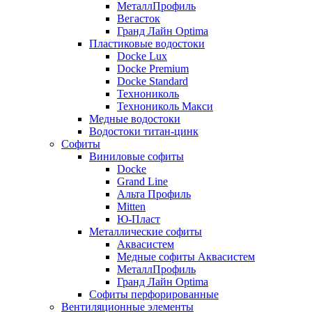
МеталлПрофиль
Вегасток
Гранд Лайн Optima
Пластиковые водостоки
Docke Lux
Docke Premium
Docke Standard
Технониколь
Технониколь Макси
Медные водостоки
Водостоки титан-цинк
Софиты
Виниловые софиты
Docke
Grand Line
Альта Профиль
Mitten
Ю-Пласт
Металлические софиты
Аквасистем
Медные софиты Аквасистем
МеталлПрофиль
Гранд Лайн Optima
Софиты перфорированные
Вентиляционные элементы