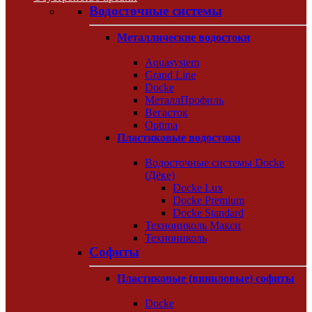
Водосточные системы
Металлические водостоки
Aquasystem
Grand Line
Docke
МеталлПрофиль
Вегасток
Optima
Пластиковые водостоки
Водосточные системы Docke
(Дёке)
Docke Lux
Docke Premium
Docke Standard
Технониколь Макси
Технониколь
Софиты
Пластиковые (виниловые) софиты
Docke