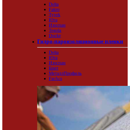
Delta
Fakro
Tyvek
Юта
Изоспан
Tegola
Docke
Гидро-пароизоляционные пленки
Delta
Юта
Изоспан
Брит
МеталлПрофиль
FarAcs