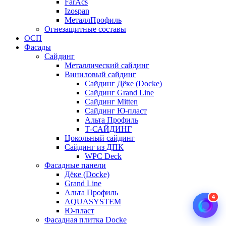
FarAcs
Izospan
МеталлПрофиль
Огнезащитные составы
ОСП
Фасады
Сайдинг
Металлический сайдинг
Виниловый сайдинг
Сайдинг Дёке (Docke)
Сайдинг Grand Line
Сайдинг Mitten
Сайдинг Ю-пласт
Альта Профиль
Т-САЙДИНГ
Цокольный сайдинг
Сайдинг из ДПК
WPC Deck
Фасадные панели
Дёке (Docke)
Grand Line
Альта Профиль
4
AQUASYSTEM
Ю-пласт
Фасадная плитка Docke