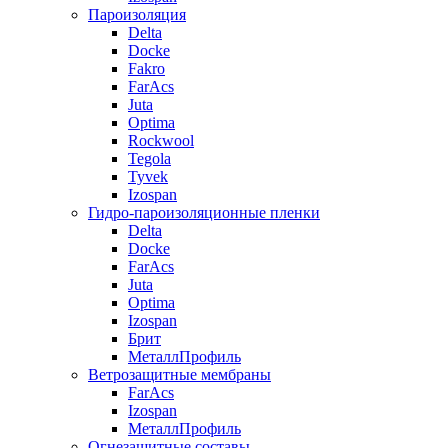
Пароизоляция
Delta
Docke
Fakro
FarAcs
Juta
Optima
Rockwool
Tegola
Tyvek
Izospan
Гидро-пароизоляционные пленки
Delta
Docke
FarAcs
Juta
Optima
Izospan
Брит
МеталлПрофиль
Ветрозащитные мембраны
FarAcs
Izospan
МеталлПрофиль
Огнезащитные составы