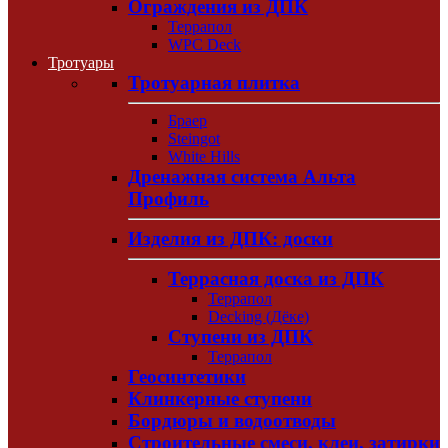
Ограждения из ДПК
Террапол
WPC Deck
Тротуары
Тротуарная плитка
Браер
Steingot
White Hills
Дренажная система Альта
Профиль
Изделия из ДПК: доски
Террасная доска из ДПК
Террапол
Decking (Дёке)
Ступени из ДПК
Террапол
Геосинтетики
Клинкерные ступени
Бордюры и водоотводы
Строительные смеси, клеи, затирки