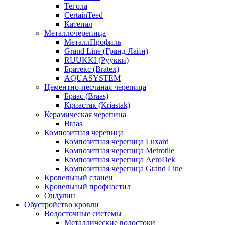
Тегола
CertainTeed
Катепал
Металлочерепица
МеталлПрофиль
Grand Line (Гранд Лайн)
RUUKKI (Руукки)
Братекс (Bratex)
AQUASYSTEM
Цементно-песчаная черепица
Браас (Braas)
Криастак (Kriastak)
Керамическая черепица
Braas
Композитная черепица
Композитная черепица Luxard
Композитная черепица Metrotile
Композитная черепица AeroDek
Композитная черепица Grand Line
Кровельный сланец
Кровельный профнастил
Ондулин
Обустройство кровли
Водосточные системы
Металлические водостоки