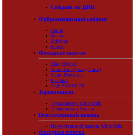
Сайдинг из ДПК
Фиброцементный сайдинг
Cedral
Decover
SidWood
Kmew
Фасадные панели
Дёке (Docke)
Grand Line (Гранд Лайн)
Альта Профиль
Ю-пласт
AQUASYSTEM
Термопанели
Термопанели White Hills
Термопанели Аляска
Искусственный камень
Искусственный камень White Hills
Фасадная плитка