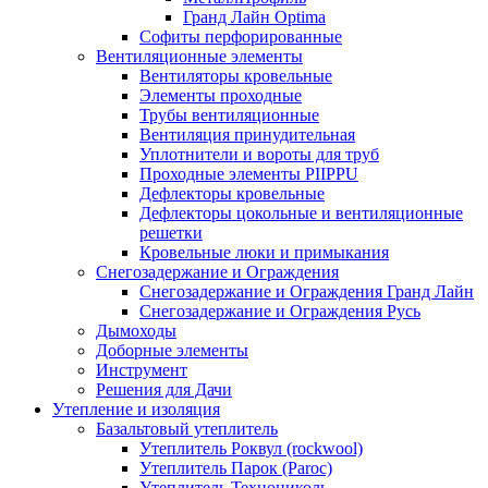
Гранд Лайн Optima
Софиты перфорированные
Вентиляционные элементы
Вентиляторы кровельные
Элементы проходные
Трубы вентиляционные
Вентиляция принудительная
Уплотнители и вороты для труб
Проходные элементы PIIPPU
Дефлекторы кровельные
Дефлекторы цокольные и вентиляционные
решетки
Кровельные люки и примыкания
Снегозадержание и Ограждения
Снегозадержание и Ограждения Гранд Лайн
Снегозадержание и Ограждения Русь
Дымоходы
Доборные элементы
Инструмент
Решения для Дачи
Утепление и изоляция
Базальтовый утеплитель
Утеплитель Роквул (rockwool)
Утеплитель Парок (Paroc)
Утеплитель Технониколь