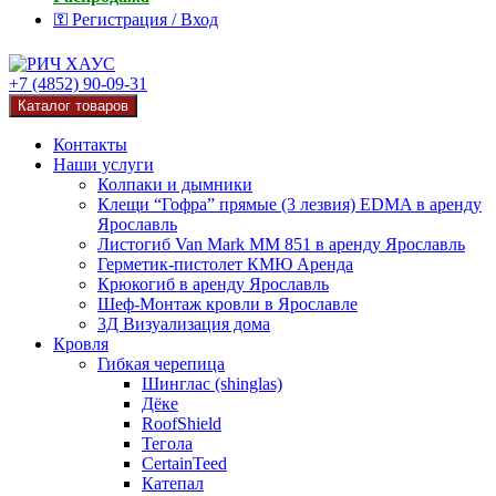
⚿ Регистрация / Вход
+7 (4852) 90-09-31
Каталог товаров
Контакты
Наши услуги
Колпаки и дымники
Клещи “Гофра” прямые (3 лезвия) EDMA в аренду
Ярославль
Листогиб Van Mark MM 851 в аренду Ярославль
Герметик-пистолет КМЮ Аренда
Крюкогиб в аренду Ярославль
Шеф-Монтаж кровли в Ярославле
3Д Визуализация дома
Кровля
Гибкая черепица
Шинглас (shinglas)
Дёке
RoofShield
Тегола
CertainTeed
Катепал