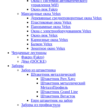
Окна с системой автоматического
управления WiFi
Окно-люк Fakro
Мансардные окна Velux
Деревянные среднеповоротные окна Velux
Пластиковые окна Velux
Панорамные окна Velux
Окна с электрооборудованием Velux
Окно-люк Velux
Карнизные окна Velux
Балкон Velux
Зенитное окно Velux
Чердачные лестницы
Факро (Fakro)
Дёке (DÖCKE)
Заборы
Забор из штакетника
Штакетник металлический
Штакетник Рич Хаус
Штакетник металлический
МеталлПрофиль
Штакетник Grand Line
Штакетник Вегасток
Евро штакетник на забор
Заборы из профнастила