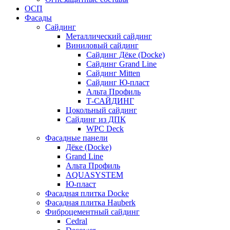
ОСП
Фасады
Сайдинг
Металлический сайдинг
Виниловый сайдинг
Сайдинг Дёке (Docke)
Сайдинг Grand Line
Сайдинг Mitten
Сайдинг Ю-пласт
Альта Профиль
Т-САЙДИНГ
Цокольный сайдинг
Сайдинг из ДПК
WPC Deck
Фасадные панели
Дёке (Docke)
Grand Line
Альта Профиль
AQUASYSTEM
Ю-пласт
Фасадная плитка Docke
Фасадная плитка Hauberk
Фиброцементный сайдинг
Cedral