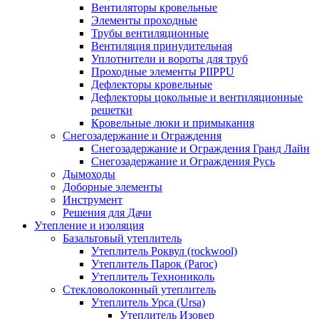
Вентиляторы кровельные
Элементы проходные
Трубы вентиляционные
Вентиляция принудительная
Уплотнители и вороты для труб
Проходные элементы PIIPPU
Дефлекторы кровельные
Дефлекторы цокольные и вентиляционные
решетки
Кровельные люки и примыкания
Снегозадержание и Ограждения
Снегозадержание и Ограждения Гранд Лайн
Снегозадержание и Ограждения Русь
Дымоходы
Доборные элементы
Инструмент
Решения для Дачи
Утепление и изоляция
Базальтовый утеплитель
Утеплитель Роквул (rockwool)
Утеплитель Парок (Paroc)
Утеплитель Технониколь
Стекловолоконный утеплитель
Утеплитель Урса (Ursa)
Утеплитель Изовер