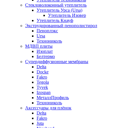
Стекловолоконный утеплитель
Утеплитель Урса (Ursa)
Утеплитель Изовер
Утеплитель Кнауф
Экструдированный пенополистирол
Пеноплэкс
Ursa
Технониколь
МДВП плиты
Изоплат
Белтермо
Супердиффузионные мембраны
Delta
Docke
Fakro
Tegola
Tyvek
Izospan
МеталлПрофиль
Технониколь
Аксессуары для плёнок
Delta
Fakro
Juta