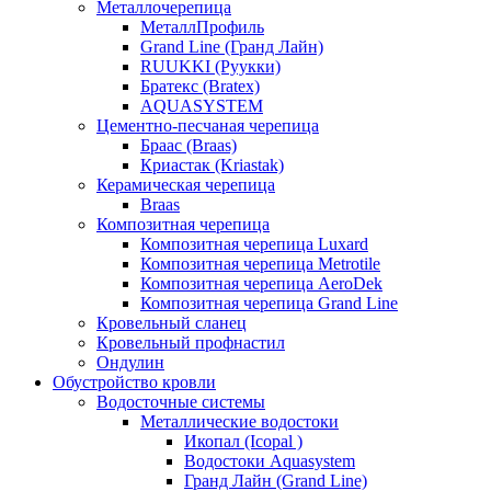
Металлочерепица
МеталлПрофиль
Grand Line (Гранд Лайн)
RUUKKI (Руукки)
Братекс (Bratex)
AQUASYSTEM
Цементно-песчаная черепица
Браас (Braas)
Криастак (Kriastak)
Керамическая черепица
Braas
Композитная черепица
Композитная черепица Luxard
Композитная черепица Metrotile
Композитная черепица AeroDek
Композитная черепица Grand Line
Кровельный сланец
Кровельный профнастил
Ондулин
Обустройство кровли
Водосточные системы
Металлические водостоки
Икопал (Icopal )
Водостоки Aquasystem
Гранд Лайн (Grand Line)