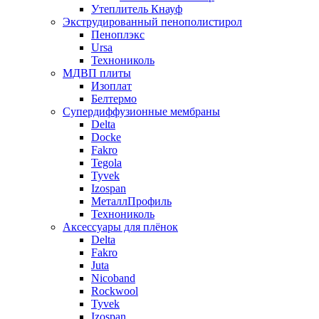
Утеплитель Кнауф
Экструдированный пенополистирол
Пеноплэкс
Ursa
Технониколь
МДВП плиты
Изоплат
Белтермо
Супердиффузионные мембраны
Delta
Docke
Fakro
Tegola
Tyvek
Izospan
МеталлПрофиль
Технониколь
Аксессуары для плёнок
Delta
Fakro
Juta
Nicoband
Rockwool
Tyvek
Izospan