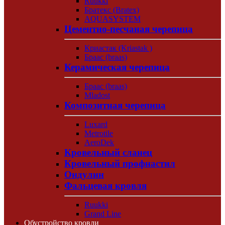
Ruukki
Братекс (Bratex)
AQUASYSTEM
Цементно-песчаная черепица
Криастак (Kriastak )
Браас (braas)
Керамическая черепица
Браас (braas)
Mladost
Композитная черепица
Luxard
Metrotile
AeroDek
Кровельный сланец
Кровельный профнастил
Ондулин
Фальцевая кровля
Ruukki
Grand Line
Обустройство кровли