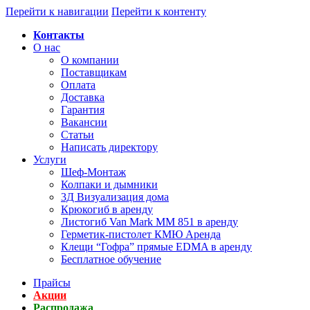
Перейти к навигации
Перейти к контенту
Контакты
О нас
О компании
Поставщикам
Оплата
Доставка
Гарантия
Вакансии
Статьи
Написать директору
Услуги
Шеф-Монтаж
Колпаки и дымники
3Д Визуализация дома
Крюкогиб в аренду
Листогиб Van Mark MM 851 в аренду
Герметик-пистолет КМЮ Аренда
Клещи “Гофра” прямые EDMA в аренду
Бесплатное обучение
Прайсы
Акции
Распродажа