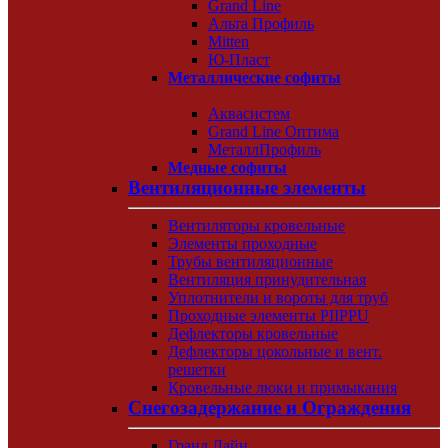
Grand Line
Альта Профиль
Mitten
Ю-Пласт
Металлические софиты
Аквасистем
Grand Line Оптима
МеталлПрофиль
Медные софиты
Вентиляционные элементы
Вентиляторы кровельные
Элементы проходные
Трубы вентиляционные
Вентиляция принудительная
Уплотнители и вороты для труб
Проходные элементы PIIPPU
Дефлекторы кровельные
Дефлекторы цокольные и вент.
решетки
Кровельные люки и примыкания
Снегозадержание и Ограждения
Гранд Лайн