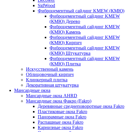
Decower
SidWood
Фиброцементный сайдинг KMEW (КМЮ)
Фиброцементный сайдинг KMEW
(КМЮ) Дерево
Фиброцементный сайдинг KMEW
(КМЮ) Камень
Фиброцементный сайдинг KMEW
(КМЮ) Кирпич
Фиброцементный сайдинг KMEW
(КМЮ) Штукатурка
Фиброцементный сайдинг KMEW
(КМЮ) Плитка
Искусственный камень
Облицовочный кирпич
Клинкерный плитка
Декоративная штукатурка
Мансардные окна
Мансардные окна AHRD
Мансардные окна Факро (Fakro)
Деревянные среднеповоротные окна Fakro
Пластиковые окна Fakro
Панорамные окна Fakro
Распашные окна Fakro
Карнизные окна Fakro