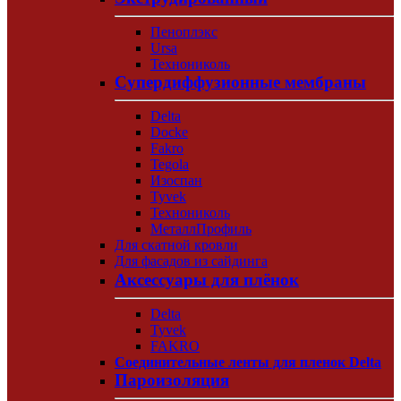
Пеноплэкс
Ursa
Технониколь
Супердиффузионные мембраны
Delta
Docke
Fakro
Tegola
Изоспан
Tyvek
Технониколь
МеталлПрофиль
Для скатной кровли
Для фасадов из сайдинга
Аксессуары для плёнок
Delta
Tyvek
FAKRO
Соединительные ленты для пленок Delta
Пароизоляция