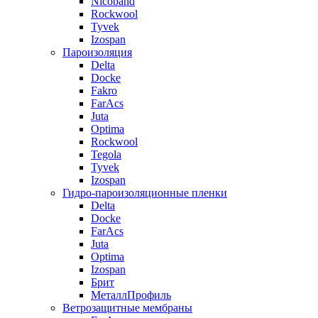
Nicoband
Rockwool
Tyvek
Izospan
Пароизоляция
Delta
Docke
Fakro
FarAcs
Juta
Optima
Rockwool
Tegola
Tyvek
Izospan
Гидро-пароизоляционные пленки
Delta
Docke
FarAcs
Juta
Optima
Izospan
Брит
МеталлПрофиль
Ветрозащитные мембраны