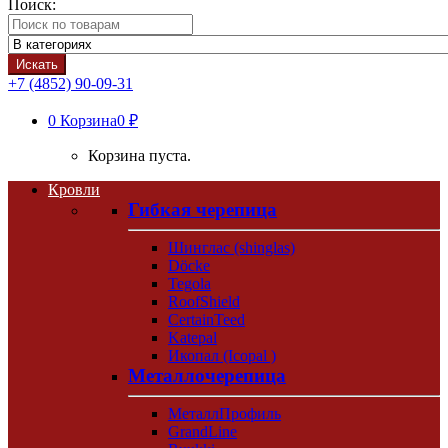
Поиск:
Искать
+7 (4852) 90-09-31
0
Корзина
0 ₽
Корзина пуста.
Кровли
Гибкая черепица
Шинглас (shinglas)
Döcke
Tegola
RoofShield
CertainTeed
Katepal
Икопал (Icopal )
Металлочерепица
МеталлПрофиль
GrandLine