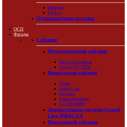
Изоспан
FarAcs
Огнезащитные составы
ОСП
Фасады
Сайдинг
Металлический сайдинг
Металл Профиль
AQUASYSTEM
Виниловый сайдинг
Döcke
Grand Line
Ю-пласт
Альта Профиль
Т-САЙДИНГ
Декоративная система Grand
Line ЯФАСАД
Цокольный сайдинг